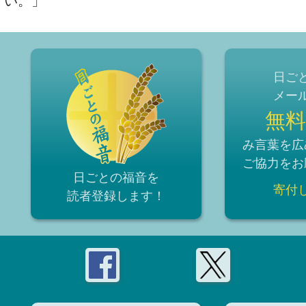
い。」
日ご
メー
無料
み言葉を広
ご協力をお
日ごとの福音を
寄付
読者登録
します！