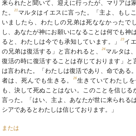
来られたと聞いて、迎えに行ったが、マリアは
21
た。
マルタはイエスに言った。「主よ、もし
いましたら、わたしの兄弟は死ななかったで
し、あなたが神にお願いになることは何でも神
23
ると、わたしは今でも承知しています。」
イ
24
の兄弟は復活する」と言われると、
マルタは
復活の時に復活することは存じております」と
は言われた。「わたしは復活であり、命である
26
者は、死んでも生きる。
生きていてわたしを
も、決して死ぬことはない。このことを信じる
言った。「はい、主よ、あなたが世に来られる
シアであるとわたしは信じております。」
または