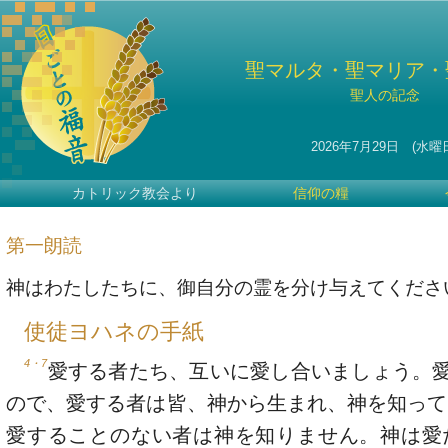
聖マルタ・聖マリア・
聖人の記念
2026年7月29日 (水曜
カトリック教会より
信仰の糧
第一朗読
神はわたしたちに、御自分の霊を分け与えてくださ
使徒ヨハネの手紙
4・7
愛する者たち、互いに愛し合いましょう。
ので、愛する者は皆、神から生まれ、神を知って
愛することのない者は神を知りません。神は愛