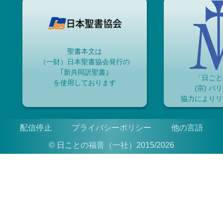
聖書本文は
（一財）日本聖書協会発行の
｢新共同訳聖書｣
「日ごと
を使用しております
(宗) パ
協力によりリ
配信停止
プライバシーポリシー
他の言語
© 日ことの福音（一社）2015/2026