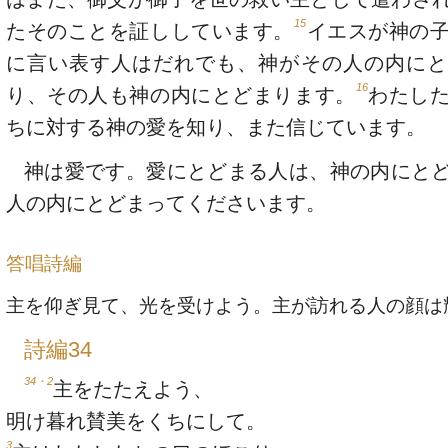
15
たそのことを証ししています。
イエスが神の
に言い表す人はだれでも、神がその人の内にと
16
り、その人も神の内にとどまります。
わたし
ちに対する神の愛を知り、また信じています。
神は愛です。愛にとどまる人は、神の内にと
人の内にとどまってくださいます。
答唱詩編
主を仰ぎ見て、光を受けよう。主が訪れる人の顔は
詩編34
34・2
主をたたえよう、
明け暮れ賛美をくちにして。
3