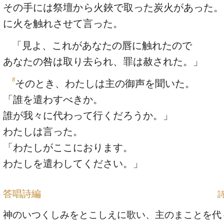
その手には祭壇から火鋏で取った炭火があった。
に火を触れさせて言った。
「見よ、これがあなたの唇に触れたので
あなたの咎は取り去られ、罪は赦された。」
8
そのとき、わたしは主の御声を聞いた。
「誰を遣わすべきか。
誰が我々に代わって行くだろうか。」
わたしは言った。
「わたしがここにおります。
わたしを遣わしてください。」
答唱詩編
詩
神のいつくしみをとこしえに歌い、主のまことを代