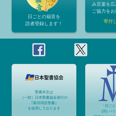
み言葉を広
ご協力をお
日ごとの福音を
寄付
読者登録
します！
聖書本文は
（一財）日本聖書協会発行の
｢新共同訳聖書｣
「日ごと
を使用しております
(宗) パ