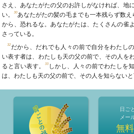
さえ、あなたがたの父のお許しがなければ、地
30
い。
あなたがたの髪の毛までも一本残らず数え
から、恐れるな。あなたがたは、たくさんの雀
さっている。
32
だから、だれでも人々の前で自分をわたし
い表す者は、わたしも天の父の前で、その人を
33
ると言い表す。
しかし、人々の前でわたしを
は、わたしも天の父の前で、その人を知らないと
日ご
メー
無料