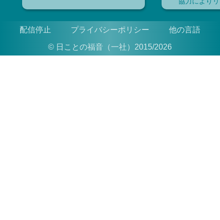
協力によりリ
配信停止
プライバシーポリシー
他の言語
© 日ことの福音（一社）2015/2026