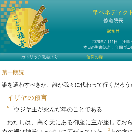
聖ベネディク
修道院長
記念日
2026年7月11日 (土曜
本日の聖書朗読：
年間
第1
カトリック教会より
信仰の糧
第一朗読
誰を遣わすべきか。誰が我々に代わって行くだろう
イザヤの預言
6・1
ウジヤ王が死んだ年のことである。
わたしは、高く天にある御座に主が座してお
2
衣の裾は神殿いっぱいに広がっていた。
上の方