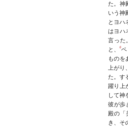
た。神
いう神
とヨハ
はヨハ
言った
6
と、
ペ
ものを
上がり
た。す
躍り上
して神
彼が歩
殿の「
き、そ