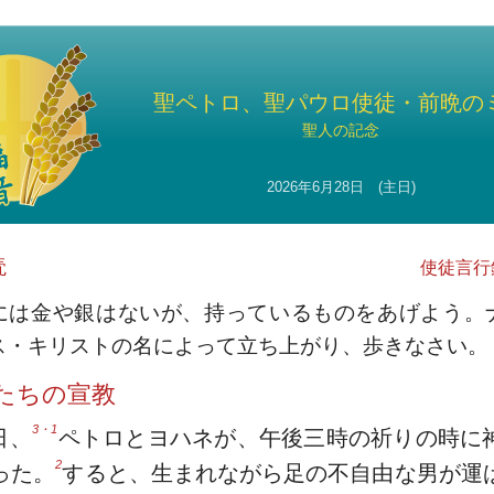
聖ペトロ、聖パウロ使徒・前晩の
聖人の記念
2026年6月28日 (主日)
読
使徒言行録
には金や銀はないが、持っているものをあげよう。
ス・キリストの名によって立ち上がり、歩きなさい。
たちの宣教
3・1
日、
ペトロとヨハネが、午後三時の祈りの時に
2
った。
すると、生まれながら足の不自由な男が運