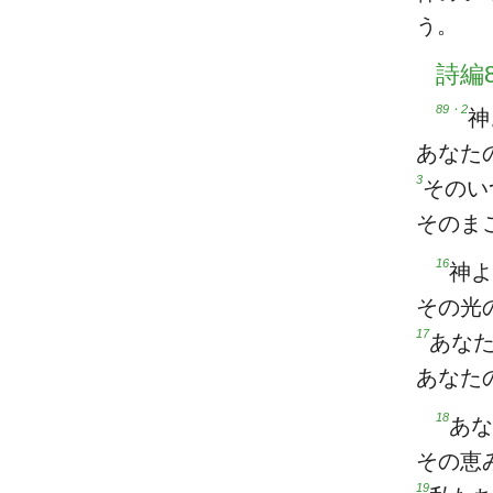
う。
詩編8
89・2
神
あなた
3
そのい
そのま
16
神よ
その光
17
あな
あなた
18
あな
その恵
19