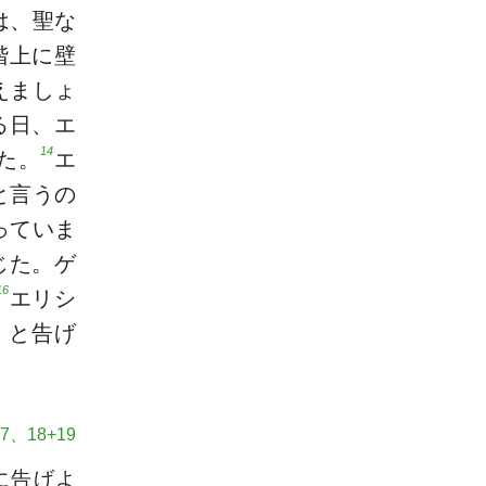
は、聖な
階上に壁
えましょ
る日、エ
14
た。
エ
と言うの
っていま
じた。ゲ
16
エリシ
」と告げ
7、18+19
に告げよ