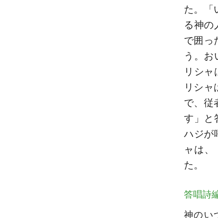
た。「
る神の
で囲っ
う。お
リシャ
リシャ
で、従
す」と
ハジが
ャは、
た。
答唱詩
神のい