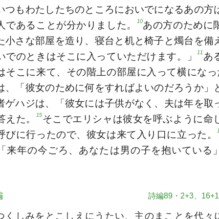
いつもわたしたちのところにおいでになるあの方
10
人であることが分かりました。
あの方のために
た小さな部屋を造り、寝台と机と椅子と燭台を備
11
いでのときはそこに入っていただけます。」
あ
はそこに来て、その階上の部屋に入って横になっ
は、「彼女のために何をすればよいのだろうか」
者ゲハジは、「彼女には子供がなく、夫は年を取
15
答えた。
そこでエリシャは彼女を呼ぶように命
呼びに行ったので、彼女は来て入り口に立った。
「来年の今ごろ、あなたは男の子を抱いている
編
詩編89・2+3、16+1
つくしみをとこしえにうたい、主のまことを代々