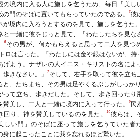
殿の境内に入る人に施しを乞うため、毎日「美し
3
殿の門のそばに置いてもらっていたのである。
彼
ネが境内に入ろうとするのを見て、施しを乞うた
ネと一緒に彼をじっと見て、「わたしたちを見な
5
。
その男が、何かもらえると思って二人を見つ
トロは言った。「わたしには金や銀はないが、持
あげよう。ナザレの人イエス・キリストの名によ
7
、歩きなさい。」
そして、右手を取って彼を立ち
ると、たちまち、その男は足やくるぶしがしっか
がって立ち、歩きだした。そして、歩き回ったり
9
を賛美し、二人と一緒に境内に入って行った。
民
10
き回り、神を賛美しているのを見た。
彼らは、
美しい門」のそばに座って施しを乞うていた者
の身に起こったことに我を忘れるほど驚いた。