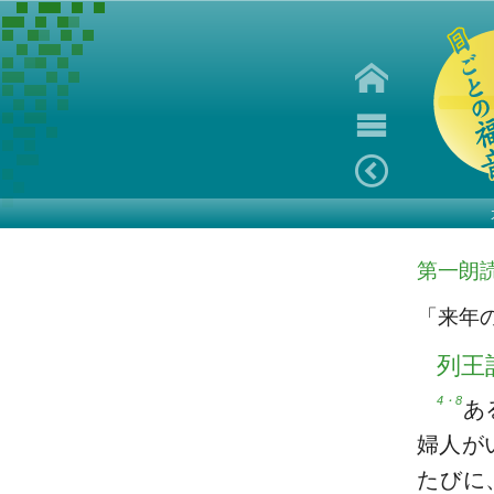
第一朗
「来年
列王
4・8
あ
婦人が
たびに