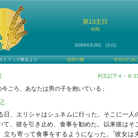
第13主日
年間
2026年6月28日 (主日)
カトリック教会より
信仰の糧
今日のため
読
列王記下４・８-11、
の今ごろ、あなたは男の子を抱いている」
記
る日、エリシャはシュネムに行った。そこに一人
いて、彼を引き止め、食事を勧めた。以来彼はそ
9
、立ち寄って食事をするようになった。
彼女は