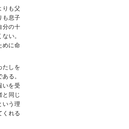
よりも父
りも息子
自分の十
くない。
ために命
わたしを
である。
報いを受
者と同じ
という理
てくれる