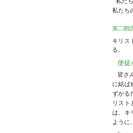
私た
私たち
第二朗
キリス
る。
使徒
皆さ
に結ば
ずかる
リスト
は、キ
ように
8