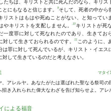
したちは、キリストと共に死んだのなら、キリス
9
ことにもなると信じます。
そして、死者の中から
キリストはもはや死ぬことがない、と知ってい
10
はやキリストを支配しません。
キリストが死
だ一度罪に対して死なれたのであり、生きてお
11
に対して生きておられるのです。
このように、
分は罪に対して死んでいるが、キリスト・イエス
に対して生きているのだと考えなさい。
読
マタイ1
ヤ、アレルヤ。あなたがたは選ばれた聖なる祭司の
へ招き入れられた偉大なわざを告げ知らせよ。アレ
。
イによる福音