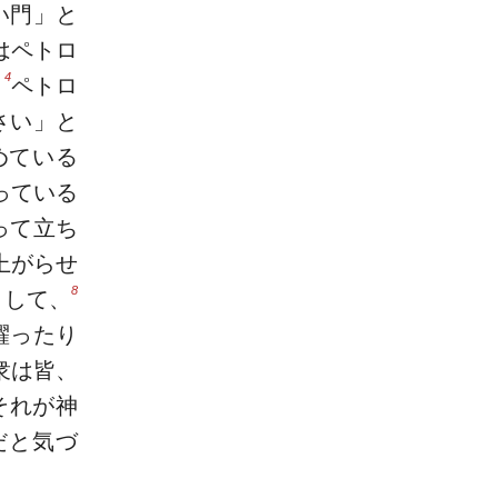
い門」と
はペトロ
4
。
ペトロ
さい」と
めている
っている
って立ち
上がらせ
8
りして、
躍ったり
衆は皆、
それが神
だと気づ