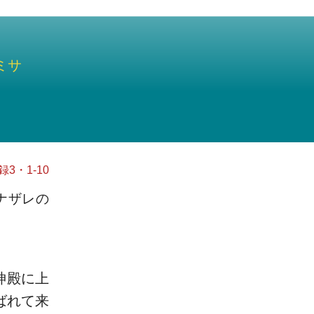
ミサ
3・1-10
ナザレの
神殿に上
ばれて来