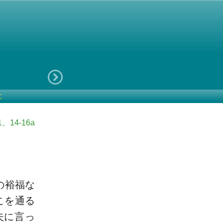
に
14-16a
の裕福な
こを通る
夫に言っ