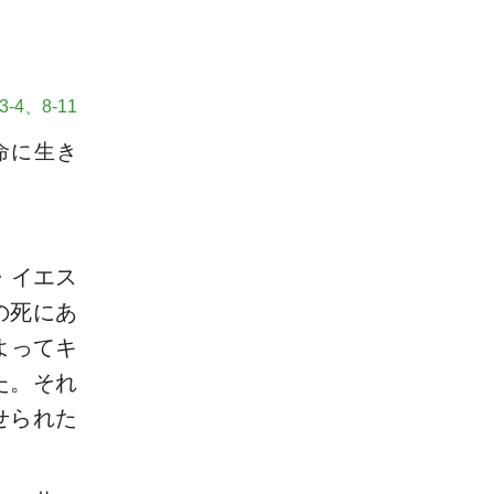
-4、8-11
命に生き
・イエス
の死にあ
よってキ
た。それ
せられた