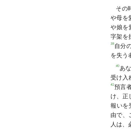
その
や母を
や娘を
字架を
39
自分
を失う
40
あ
受け入
41
預言
け、正
報いを
由で、
人は、