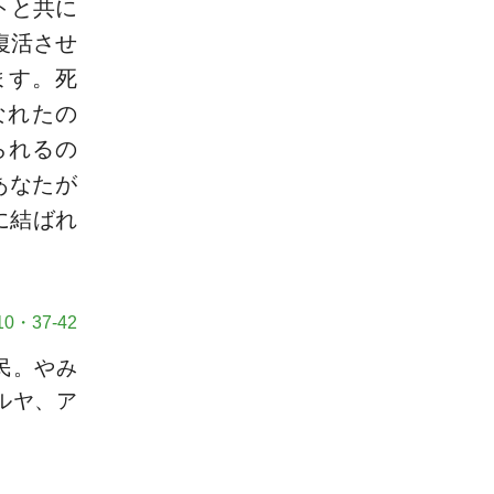
トと共に
復活させ
ます。死
なれたの
られるの
あなたが
に結ばれ
0・37-42
民。やみ
ルヤ、ア