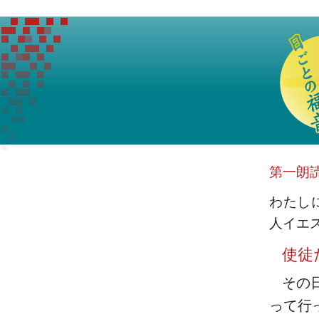
第一朗
わたし
人イエ
使徒
その
って行