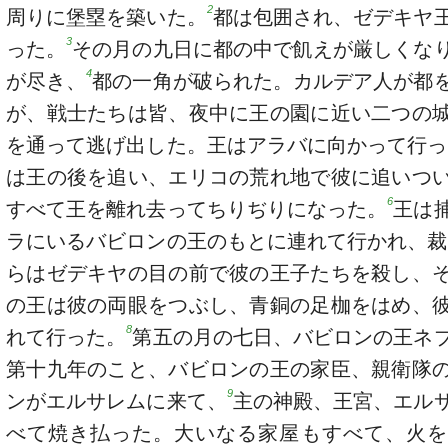
2
周りに堡塁を築いた。
都は包囲され、ゼデキヤ
3
った。
その月の九日に都の中で飢えが厳しくな
4
が尽き、
都の一角が破られた。カルデア人が都
が、戦士たちは皆、夜中に王の園に近い二つの
を通って逃げ出した。王はアラバに向かって行っ
は王の後を追い、エリコの荒れ地で彼に追いつ
6
すべて王を離れ去ってちりぢりになった。
王は
ラにいるバビロンの王のもとに連れて行かれ、裁
らはゼデキヤの目の前で彼の王子たちを殺し、
の王は彼の両眼をつぶし、青銅の足枷をはめ、
8
れて行った。
第五の月の七日、バビロンの王ネ
第十九年のこと、バビロンの王の家臣、親衛隊
9
ンがエルサレムに来て、
主の神殿、王宮、エル
べて焼き払った。大いなる家屋もすべて、火を