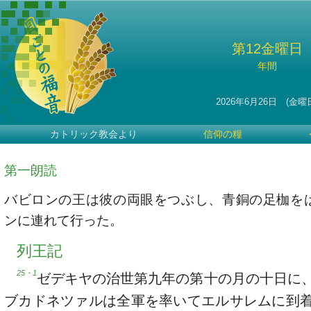
第12金曜日
年間
2026年6月26日 (金曜
カトリック教会より
信仰の糧
第一朗読
バビロンの王は彼の両眼をつぶし、青銅の足枷を
ンに連れて行った。
列王記
25・1
ゼデキヤの治世第九年の第十の月の十日に
ブカドネツァルは全軍を率いてエルサレムに到