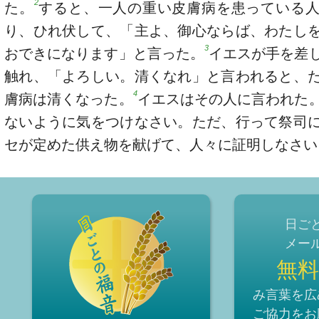
2
た。
すると、一人の重い皮膚病を患っている
り、ひれ伏して、「主よ、御心ならば、わたし
3
おできになります」と言った。
イエスが手を差
触れ、「よろしい。清くなれ」と言われると、
4
膚病は清くなった。
イエスはその人に言われた
ないように気をつけなさい。ただ、行って祭司
セが定めた供え物を献げて、人々に証明しなさい
日ご
メー
無料
み言葉を広
ご協力をお