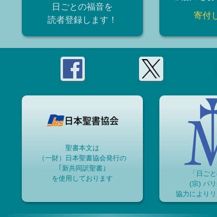
日ごとの福音を
寄付
読者登録
します！
聖書本文は
（一財）日本聖書協会発行の
｢新共同訳聖書｣
「日ごと
を使用しております
(宗) パ
協力によりリ