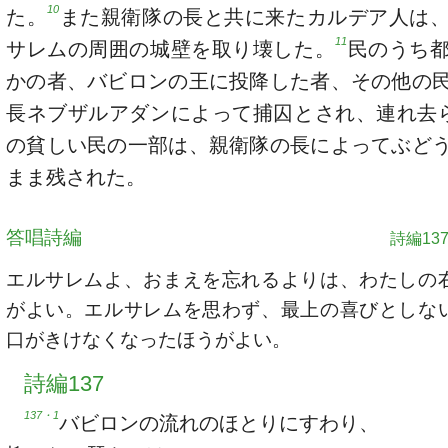
10
た。
また親衛隊の長と共に来たカルデア人は
11
サレムの周囲の城壁を取り壊した。
民のうち
かの者、バビロンの王に投降した者、その他の
長ネブザルアダンによって捕囚とされ、連れ去
の貧しい民の一部は、親衛隊の長によってぶど
まま残された。
答唱詩編
詩編137
エルサレムよ、おまえを忘れるよりは、わたしの
がよい。エルサレムを思わず、最上の喜びとしな
口がきけなくなったほうがよい。
詩編137
137・1
バビロンの流れのほとりにすわり、