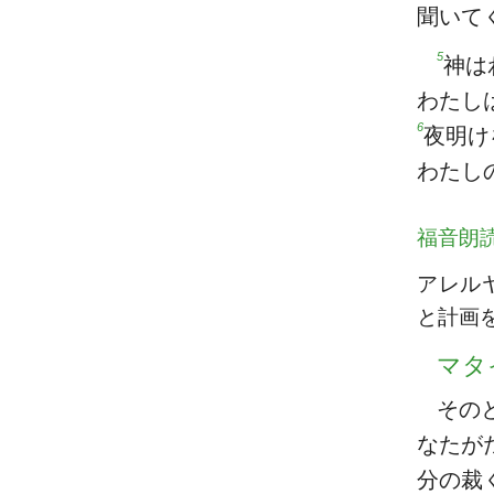
聞いて
5
神は
わたし
6
夜明け
わたし
福音朗
アレル
と計画
マタ
その
なたが
分の裁