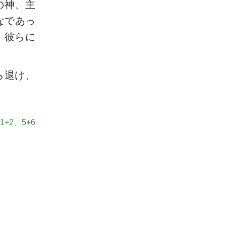
の神、主
なであっ
、彼らに
ら退け、
1+2、5+6