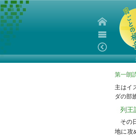
第一朗
主はイ
ダの部
列王
その
地に攻