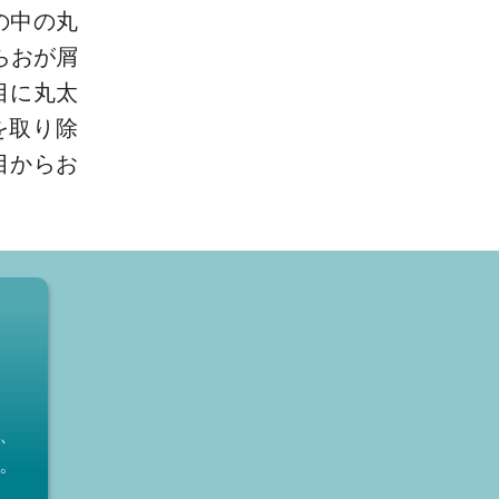
の中の丸
らおが屑
目に丸太
を取り除
目からお
、
。