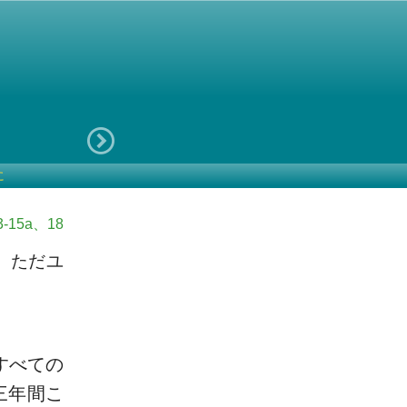
に
-15a、18
、ただユ
すべての
三年間こ