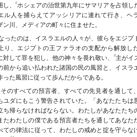
6
囲し、
ホシェアの治世第九年にサマリアを占領し
エル人を捕らえてアッシリアに連れて行き、ヘ
ザン川、メディアの町々に住ませた。
なったのは、イスラエルの人々が、彼らをエジプ
上り、エジプトの王ファラオの支配から解放し
8
に対して罪を犯し、他の神々を畏れ敬い、
主がイ
の前から追い払われた諸国の民の風習と、イスラ
作った風習に従って歩んだからである。
はそのすべての預言者、すべての先見者を通して
もユダにもこう警告されていた。「あなたたちは
立ち帰らなければならない。わたしがあなたたち
またわたしの僕である預言者たちを通してあなた
べての律法に従って、わたしの戒めと掟を守らな