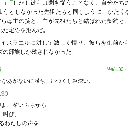
14
。」
しかし彼らは聞き従うことなく、自分たち
ようとしなかった先祖たちと同じように、かたく
彼らは主の掟と、主が先祖たちと結ばれた契約と
れた定めを拒んだ。
はイスラエルに対して激しく憤り、彼らを御前か
ダの部族しか残されなかった。
編
詩編130・
かなあがないに満ち、いつくしみ深い。
30
神よ、深いふちから
に叫び、
るわたしの声を