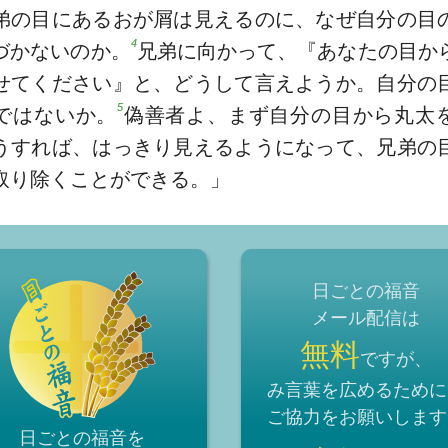
弟の目にあるおが屑は見えるのに、なぜ自分の目
4
づかないのか。
兄弟に向かって、『あなたの目か
せてください』と、どうして言えようか。自分の
5
ではないか。
偽善者よ、まず自分の目から丸太
うすれば、はっきり見えるようになって、兄弟の
取り除くことができる。」
日ごとの福音
メール配信は
無料
ですが、
み言葉を広めるために
ご協力をお願いします
日ごとの福音を