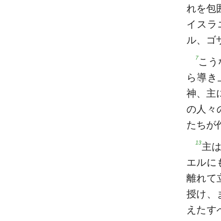
れを包
イスラ
ル、ゴ
7
こう
ら導き
神、主
の人々
たちが
13
主
エルに
離れて
授け、
えたす