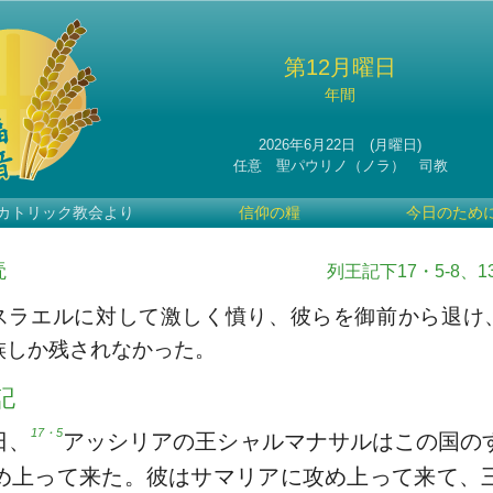
第12月曜日
年間
2026年6月22日 (月曜日)
任意 聖パウリノ（ノラ） 司教
カトリック教会より
信仰の糧
今日のため
読
列王記下17・5-8、13
スラエルに対して激しく憤り、彼らを御前から退け
族しか残されなかった。
記
17・5
日、
アッシリアの王シャルマナサルはこの国の
め上って来た。彼はサマリアに攻め上って来て、