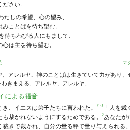
ください。
わたしの希望、心の望み、
はみことばを待ち望む。
を待ちわびる人にもまして、
の心は主を待ち望む。
読
マタ
ヤ、アレルヤ。神のことばは生きていて力があり、
をわきまえる。アレルヤ、アレルヤ。
イによる福音
7・1
とき、イエスは弟子たちに言われた。
「人を裁
2
たも裁かれないようにするためである。
あなたが
く裁きで裁かれ、自分の量る秤で量り与えられる