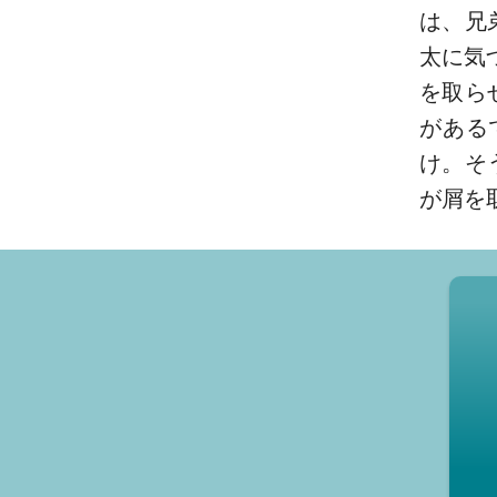
は、兄
太に気
を取ら
がある
け。そ
が屑を