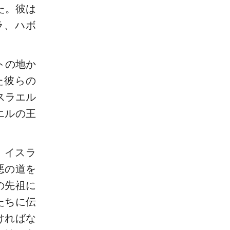
た。彼は
ラ、ハボ
トの地か
た彼らの
スラエル
エルの王
、イスラ
悪の道を
の先祖に
たちに伝
ければな