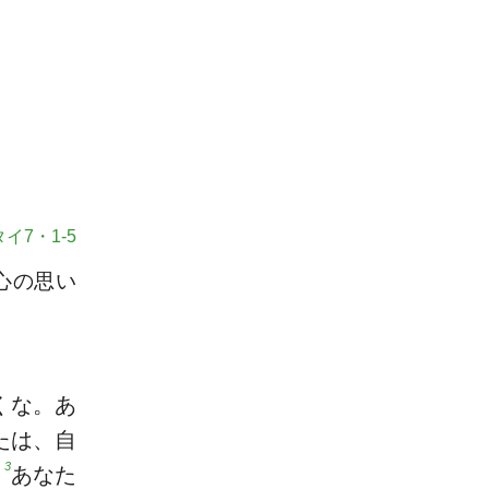
イ7・1-5
心の思い
くな。あ
たは、自
3
。
あなた