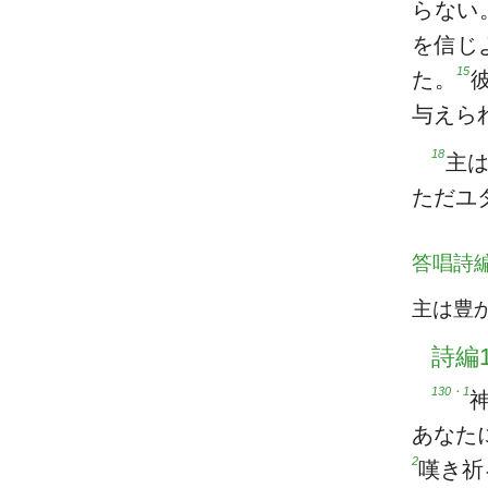
らない
を信じ
15
た。
与えら
18
主
ただユ
答唱詩
主は豊
詩編1
130・1
あなた
2
嘆き祈