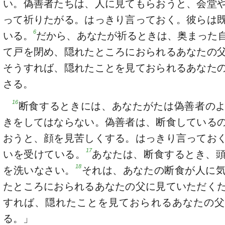
い。偽善者たちは、人に見てもらおうと、会堂
って祈りたがる。はっきり言っておく。彼らは
6
いる。
だから、あなたが祈るときは、奥まった
て戸を閉め、隠れたところにおられるあなたの
そうすれば、隠れたことを見ておられるあなた
さる。
16
断食するときには、あなたがたは偽善者の
きをしてはならない。偽善者は、断食している
おうと、顔を見苦しくする。はっきり言ってお
17
いを受けている。
あなたは、断食するとき、
18
を洗いなさい。
それは、あなたの断食が人に
たところにおられるあなたの父に見ていただく
すれば、隠れたことを見ておられるあなたの父
る。」