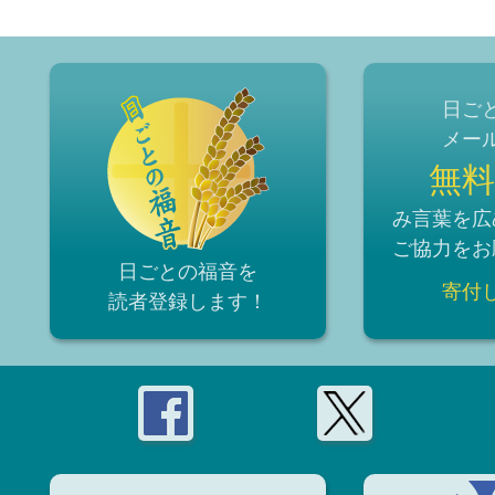
日ご
メー
無料
み言葉を広
ご協力をお
日ごとの福音を
寄付
読者登録
します！