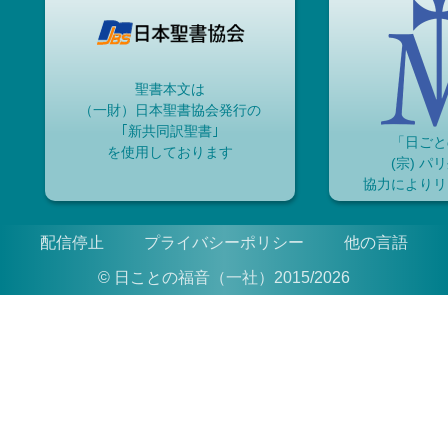
聖書本文は
（一財）日本聖書協会発行の
｢新共同訳聖書｣
「日ごと
を使用しております
(宗) パ
協力によりリ
配信停止
プライバシーポリシー
他の言語
© 日ことの福音（一社）2015/2026