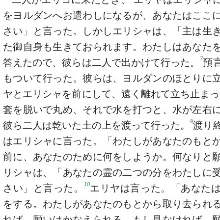
をヨルダンへお遣わしになるが、あなたはここ
さい」と言った。しかしエリシャは、「主は生
た御自身も生きておられます。わたしはあなた
7
答えたので、彼らは二人で出かけて行った。
預
もついて行った。彼らは、ヨルダンのほとりに
ヤとエリシャを前にして、遠く離れて立ち止まっ
套を脱いで丸め、それで水を打つと、水が左右
9
彼ら二人は乾いた土の上を渡って行った。
渡り
はエリシャに言った。「わたしがあなたのもと
前に、あなたのために何をしようか。何なりと
リシャは、「あなたの霊の二つの分をわたしに
10
さい」と言った。
エリヤは言った。「あなた
をする。わたしがあなたのもとから取り去られ
れば、願いはかなえられる。もし見なければ、