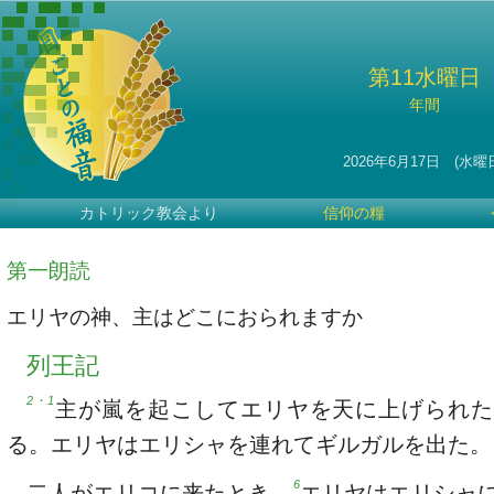
第11水曜日
年間
2026年6月17日 (水曜
カトリック教会より
信仰の糧
第一朗読
エリヤの神、主はどこにおられますか
列王記
2・1
主が嵐を起こしてエリヤを天に上げられた
る。エリヤはエリシャを連れてギルガルを出た。
6
二人がエリコに来たとき、
エリヤはエリシャ