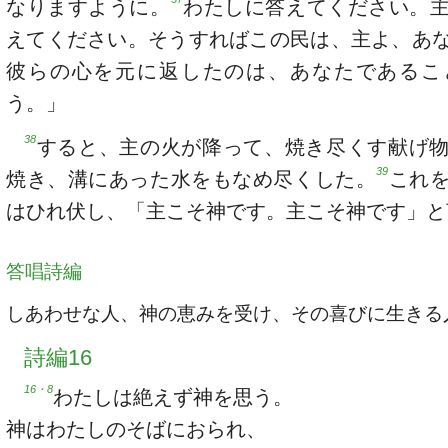
なりますように。
わたしに答えてください。
えてください。そうすればこの民は、主よ、あ
彼らの心を元に返したのは、あなたであるこ
う。」
38
すると、主の火が降って、焼き尽くす献げ
39
焼き、溝にあった水をもなめ尽くした。
これ
はひれ伏し、「主こそ神です。主こそ神です」と
答唱詩編
しあわせな人、神の恵みを受け、その喜びに生きる
詩編16
16・8
わたしは絶えず神を思う。
神はわたしのそばにおられ、