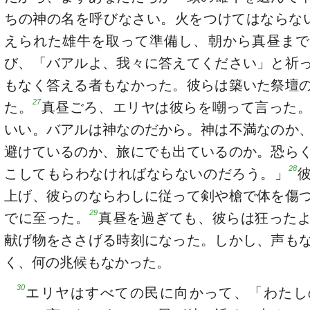
ちの神の名を呼びなさい。火をつけてはならな
えられた雄牛を取って準備し、朝から真昼まで
び、「バアルよ、我々に答えてください」と祈
もなく答える者もなかった。彼らは築いた祭壇
27
た。
真昼ごろ、エリヤは彼らを嘲って言った
いい。バアルは神なのだから。神は不満なのか
避けているのか、旅にでも出ているのか。恐ら
28
こしてもらわなければならないのだろう。」
上げ、彼らのならわしに従って剣や槍で体を傷
29
でに至った。
真昼を過ぎても、彼らは狂った
献げ物をささげる時刻になった。しかし、声も
く、何の兆候もなかった。
30
エリヤはすべての民に向かって、「わたし