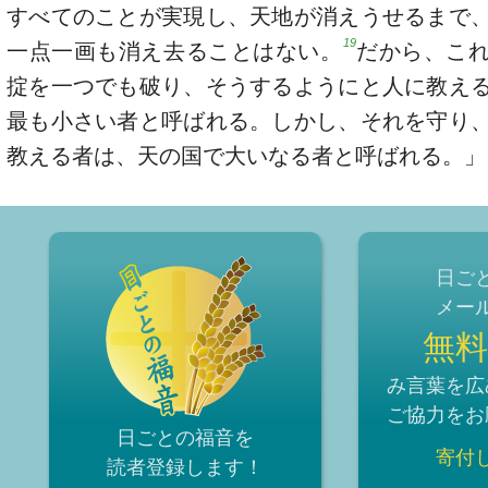
すべてのことが実現し、天地が消えうせるまで
19
一点一画も消え去ることはない。
だから、こ
掟を一つでも破り、そうするようにと人に教え
最も小さい者と呼ばれる。しかし、それを守り
教える者は、天の国で大いなる者と呼ばれる。」
日ご
メー
無料
み言葉を広
ご協力をお
日ごとの福音を
寄付
読者登録
します！