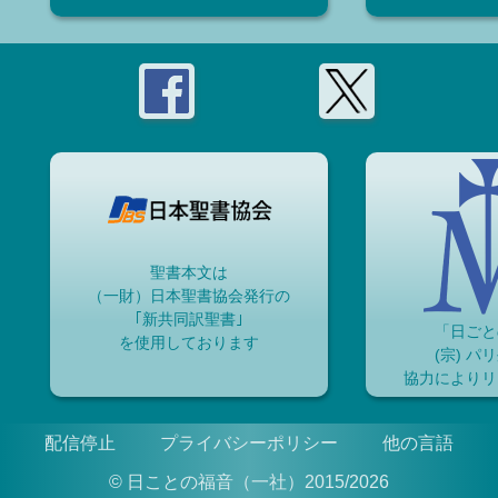
聖書本文は
（一財）日本聖書協会発行の
｢新共同訳聖書｣
「日ごと
を使用しております
(宗) パ
協力によりリ
配信停止
プライバシーポリシー
他の言語
© 日ことの福音（一社）2015/2026