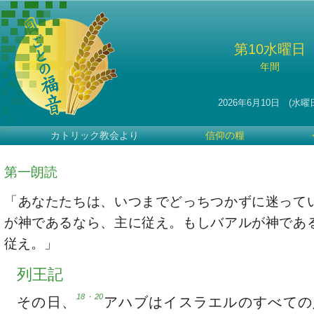
第10水曜日
年間
2026年6月10日 (水曜
カトリック教会より
信仰の糧
第一朗読
「あなたたちは、いつまでどっちつかずに迷って
が神であるなら、主に従え。もしバアルが神であ
従え。」
列王記
18・20
その日、
アハブはイスラエルのすべての