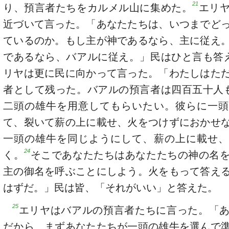
21
り、預言者たちをカルメル山に集めた。
エリ
近づいて言った。「あなたたちは、いつまでど
ているのか。もし主が神であるなら、主に従え
であるなら、バアルに従え。」民はひと言も答
リヤは更に民に向かって言った。「わたしはた
者として残った。バアルの預言者は四百五十人
二頭の雄牛を用意してもらいたい。彼らに一頭
て、裂いて薪の上に載せ、火をつけずにおかせ
一頭の雄牛を同じようにして、薪の上に載せ、
24
く。
そこであなたたちはあなたたちの神の名
主の御名を呼ぶことにしよう。火をもって答え
はずだ。」民は皆、「それがいい」と答えた。
25
エリヤはバアルの預言者たちに言った。「
だから、まずあなたたちが一頭の雄牛を選んで