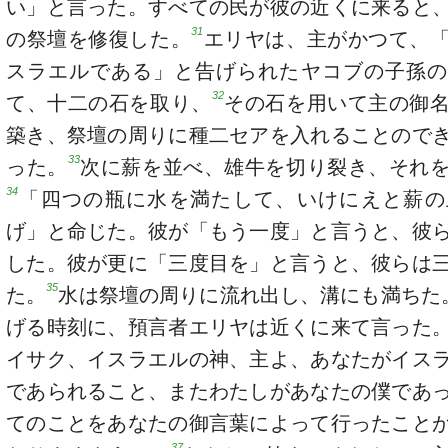
い」と言った。すべての民が彼の近くに来ると
31
の祭壇を修復した。
エリヤは、主がかつて、
スラエルである」と告げられたヤコブの子孫の
32
て、十二の石を取り、
その石を用いて主の御
築き、祭壇の周りに種二セアを入れることので
33
った。
次に薪を並べ、雄牛を切り裂き、それ
34
「四つの瓶に水を満たして、いけにえと薪の
げ」と命じた。彼が「もう一度」と言うと、彼
した。彼が更に「三度目を」と言うと、彼らは
35
た。
水は祭壇の周りに流れ出し、溝にも満ちた
げる時刻に、預言者エリヤは近くに来て言った
イサク、イスラエルの神、主よ、あなたがイス
であられること、またわたしがあなたの僕であ
てのことをあなたの御言葉によって行ったこと
37