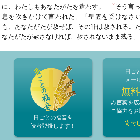
22
に、わたしもあなたがたを遣わす。」
そう言
息を吹きかけて言われた。「聖霊を受けなさ
も、あなたがたが赦せば、その罪は赦される。
なたがたが赦さなければ、赦されないまま残る。
日ご
メー
無料
み言葉を広
ご協力をお
日ごとの福音を
寄付
読者登録
します！