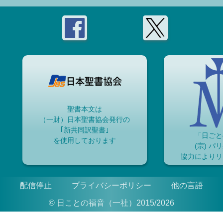
聖書本文は
（一財）日本聖書協会発行の
｢新共同訳聖書｣
「日ごと
を使用しております
(宗) パ
協力によりリ
配信停止
プライバシーポリシー
他の言語
© 日ことの福音（一社）2015/2026