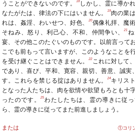
18
うことができないのです。
しかし、霊に導か
19
なたがたは、律法の下にはいません。
肉の業
20
れは、姦淫、わいせつ、好色、
偶像礼拝、魔
21
そねみ、怒り、利己心、不和、仲間争い、
ね
宴、その他このたぐいのものです。以前言って
こでも前もって言いますが、このようなことを
22
を受け継ぐことはできません。
これに対して
であり、喜び、平和、寛容、親切、善意、誠実
24
す。これらを禁じる掟はありません。
キリス
となった人たちは、肉を欲情や欲望もろとも十
25
ったのです。
わたしたちは、霊の導きに従っ
ら、霊の導きに従ってまた前進しましょう。
または
①コリント