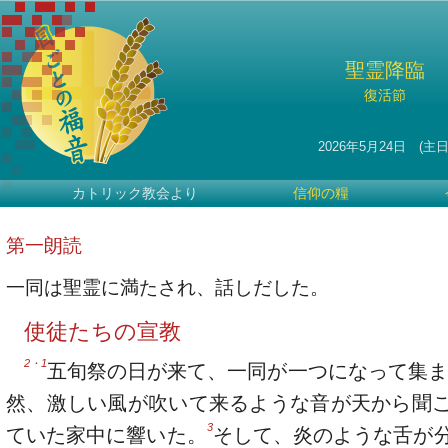
聖霊降臨
復活節
2026年5月24日 (主日
カトリック教会より
信仰の糧
第一朗読
一同は聖霊に満たされ、話しだした。
使徒たちの宣教
2・1
五旬祭の日が来て、一同が一つになって集ま
然、激しい風が吹いて来るような音が天から聞
3
ていた家中に響いた。
そして、炎のような舌が