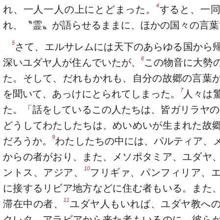
4
れ、一人一人の上にとどまった。
すると、一
れ、〝霊〟が語らせるままに、ほかの国々の言葉
5
さて、エルサレムには天下のあらゆる国から
6
深いユダヤ人が住んでいたが、
この物音に大勢
た。そして、だれもかれも、自分の故郷の言葉
7
を聞いて、あっけにとられてしまった。
人々は
た。「話をしているこの人たちは、皆ガリラヤの
どうしてわたしたちは、めいめいが生まれた故
9
だろうか。
わたしたちの中には、パルティア、
からの者がおり、また、メソポタミア、ユダヤ
10
ントス、アジア、
フリギァ、パンフィリア、
に接するリビア地方などに住む者もいる。また
11
滞在中の者、
ユダヤ人もいれば、ユダヤ教へ
クレタ、アラビアから来た者もいるのに、彼ら