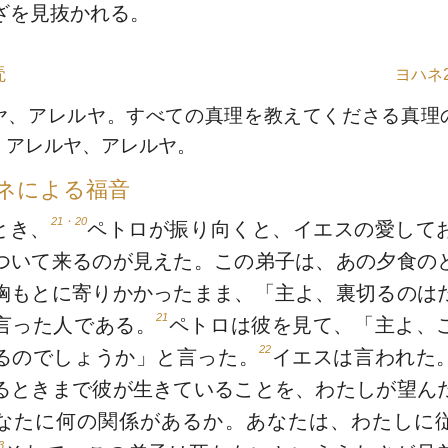
ざを見抜かれる。
読
ヨハネ2
ヤ、アレルヤ。すべての真理を教えてくださる真理
。アレルヤ、アレルヤ。
ネによる福音
21・20
とき、
ペトロが振り向くと、イエスの愛して
ついて来るのが見えた。この弟子は、あの夕食の
胸もとに寄りかかったまま、「主よ、裏切るのは
21
言った人である。
ペトロは彼を見て、「主よ、
22
るのでしょうか」と言った。
イエスは言われた
るときまで彼が生きていることを、わたしが望ん
なたに何の関係があるか。あなたは、わたしに
3