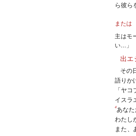
ら彼ら
または
主はモ
い…」
出エ
その
語りか
「ヤコ
イスラ
4
あなた
わたし
また、