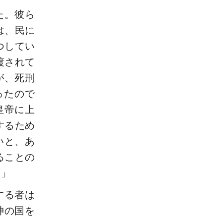
た。彼ら
は、民に
つしてい
渡されて
が、死刑
ったので
皇帝に上
するため
いと、あ
ることの
。」
する者は
神の国を