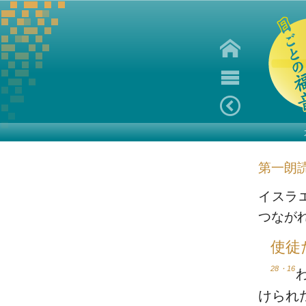
第一朗
イスラ
つなが
使徒
28・16
けられ