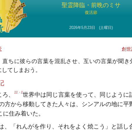
聖霊降臨・前晩のミサ
復活節
2026年5月23日 (土曜日)
読
創世記
、直ちに彼らの言葉を混乱させ、互いの言葉が聞き
にしてしまおう。
記
11・1
ころ、
世界中は同じ言葉を使って、同じように
の方から移動してきた人々は、シンアルの地に平
こに住み着いた。
は、「れんがを作り、それをよく焼こう」と話し