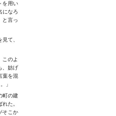
トを用い
名になろ
」と言っ
を見て、
、このよ
も、妨げ
言葉を混
う。」
の町の建
ばれた。
がそこか