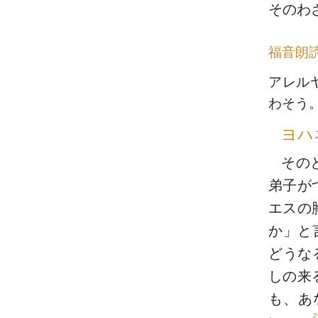
そのわ
福音朗
アレル
わそう
ヨハ
その
弟子が
エスの
か」と
どうな
しの来
も、あ
2