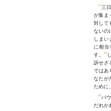
17
三
が集ま
対して
ないの
しまい
に相当
19
す。
訴せざ
ではあ
なたが
ために
30
パ
だれか