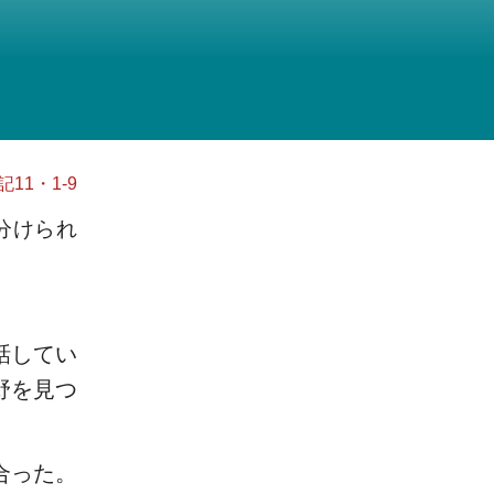
11・1-9
分けられ
話してい
野を見つ
合った。