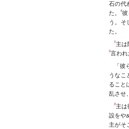
石の代
4
た。
彼
う。そ
た。
5
主は
6
言われ
「彼
うなこ
ること
乱させ
8
主は
設をや
主がそ