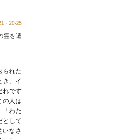
1・20-25
の霊を遣
おられた
とき、イ
だれです
この人は
。「わた
だとして
従いなさ