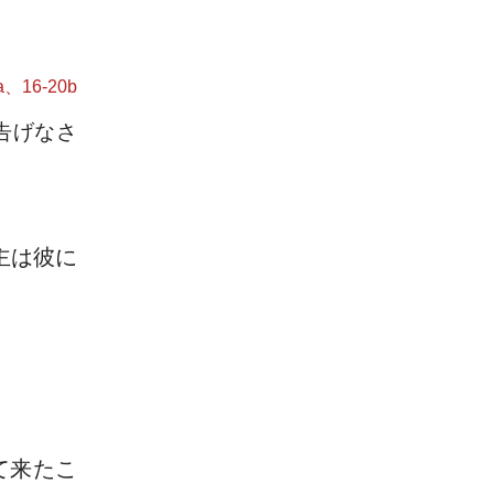
、16-20b
告げなさ
主は彼に
て来たこ