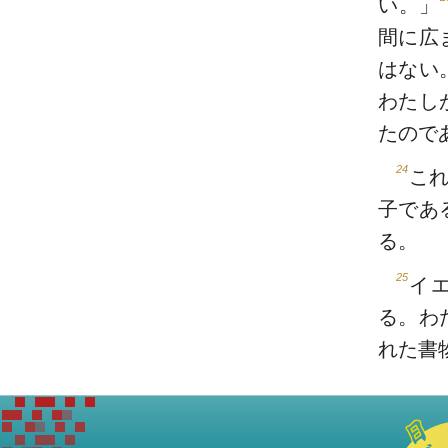
い。」
間に広
はない
わたし
たので
24
こ
子であ
る。
25
イ
る。わ
れた書