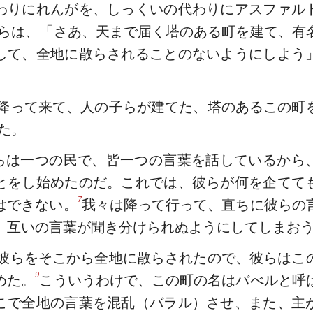
わりにれんがを、しっくいの代わりにアスファル
らは、「さあ、天まで届く塔のある町を建て、有
して、全地に散らされることのないようにしよう
降って来て、人の子らが建てた、塔のあるこの町
た。
らは一つの民で、皆一つの言葉を話しているから
とをし始めたのだ。これでは、彼らが何を企てて
7
はできない。
我々は降って行って、直ちに彼らの
、互いの言葉が聞き分けられぬようにしてしまお
彼らをそこから全地に散らされたので、彼らはこ
9
めた。
こういうわけで、この町の名はバべルと呼
こで全地の言葉を混乱（バラル）させ、また、主