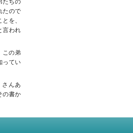
弟たちの
れたので
ことを、
と言われ
、この弟
知ってい
くさんあ
その書か