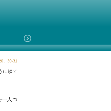
に
0、30-31
うに鎖で
を一人つ