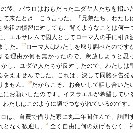
日の後、パウロはおもだったユダヤ人たちを招い
って来たとき、こう言った。「兄弟たち、わたし
も先祖の慣習に対しても、背くようなことは何一
に、エルサレムで囚人としてローマ人の手に引き
18
ました。
ローマ人はわたしを取り調べたのです
する理由が何も無かったので、釈放しようと思
しかし、ユダヤ人たちが反対したので、わたしは
るをえませんでした。これは、決して同胞を告発
20
りません。
だからこそ、お会いして話し合いた
たにお願いしたのです。イスラエルが希望してい
、わたしはこのように鎖でつながれているのです
ウロは、自費で借りた家に丸二年間住んで、訪問
31
れとなく歓迎し、
全く自由に何の妨げもなく、