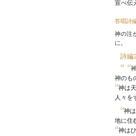
宣べ伝
答唱詩
神の注
に。
詩編3
33・12
神のも
13
神は
人々を
14
神は
地に住
15
神は