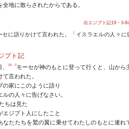
を全地に散らされたからである。
出エジプト記19・3-8a
ーセに語りかけて言われた。「イスラエルの人々に
ジプト記
19・3
日、
モーセが神のもとに登って行くと、山から
けて言われた。
ブの家にこのように語り
エルの人々に告げなさい。
たちは見た
がエジプト人にしたこと
あなたたちを鷲の翼に乗せてわたしのもとに連れ