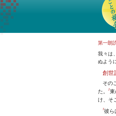
第一朗
我々は
ぬよう
創世
その
2
た。
東
け、そ
3
彼ら