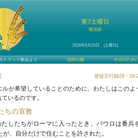
第7土曜日
復活節
2026年5月23日 (土曜日)
カトリック教会より
信仰の糧
今日のため
読
使徒言行録28・16-2
エルが希望していることのために、わたしはこのよ
れているのです。
たちの宣教
わたしたちがローマに入ったとき、パウロは番兵
たが、自分だけで住むことを許された。