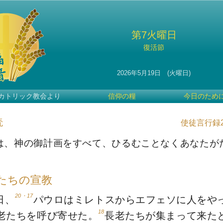
第7火曜日
復活節
2026年5月19日 (火曜日)
カトリック教会より
信仰の糧
今日のため
読
使徒言行録20
は、神の御計画をすべて、ひるむことなくあなたが
たちの宣教
20・17
日、
パウロはミレトスからエフェソに人をや
18
老たちを呼び寄せた。
長老たちが集まって来た