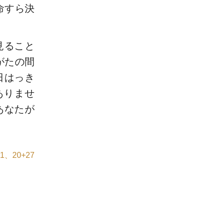
命すら決
見ること
がたの間
日はっき
ありませ
あなたが
1、20+27