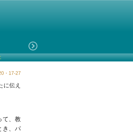
に
・17-27
たに伝え
って、教
とき、パ