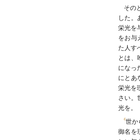
その
した。
栄光を
をお与
た人す
とは、
になっ
にとあ
栄光を
さい。
光を。
6
世か
御名を