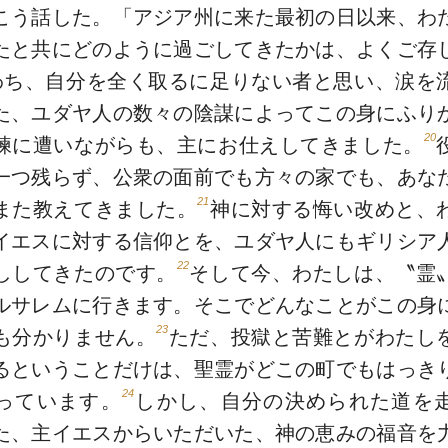
こう話した。「アジア州に来た最初の日以来、わ
たと共にどのように過ごしてきたかは、よくご存
わち、自分を全く取るに足りない者と思い、涙を
た、ユダヤ人の数々の陰謀によってこの身にふり
20
練に遭いながらも、主にお仕えしてきました。
一つ残らず、公衆の面前でも方々の家でも、あな
21
また教えてきました。
神に対する悔い改めと、
イエスに対する信仰とを、ユダヤ人にもギリシア
22
ししてきたのです。
そして今、わたしは、〝霊
ルサレムに行きます。そこでどんなことがこの身
23
も分かりません。
ただ、投獄と苦難とがわたし
るということだけは、聖霊がどこの町でもはっき
24
っています。
しかし、自分の決められた道を
た、主イエスからいただいた、神の恵みの福音を