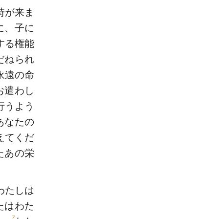
時が来ま
に、子に
する権能
だねられ
永遠の命
お遣わし
行うよう
あなたの
えてくだ
たあの栄
わたしは
たはわた
7