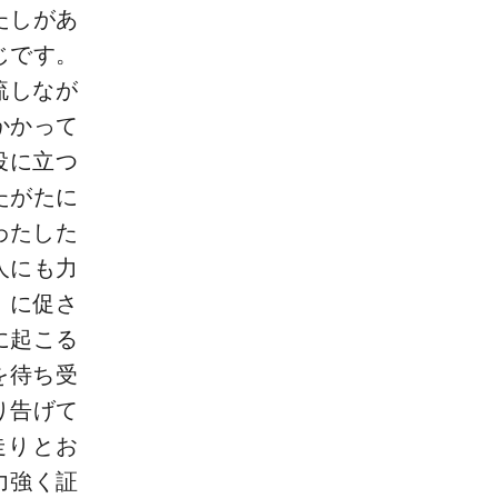
たしがあ
じです。
流しなが
かかって
役に立つ
たがたに
わたした
人にも力
〟に促さ
に起こる
を待ち受
り告げて
走りとお
力強く証