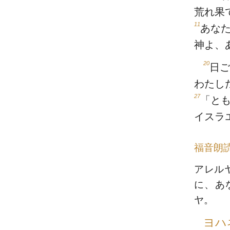
荒れ果
11
あな
神よ、
20
日ご
わたし
27
「と
イスラ
福音朗
アレル
に、あ
ヤ。
ヨハ