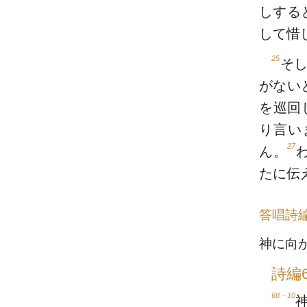
しする
して惜
25
そ
がない
を巡回
り言い
27
ん。
たに伝
答唱詩
神に向
詩編6
68・10