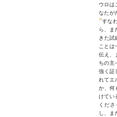
ウロは
なたが
19
すな
ら、ま
きた試
ことは
伝え、
ちの主
強く証
れてエ
か、何
けてい
くださ
し、ま