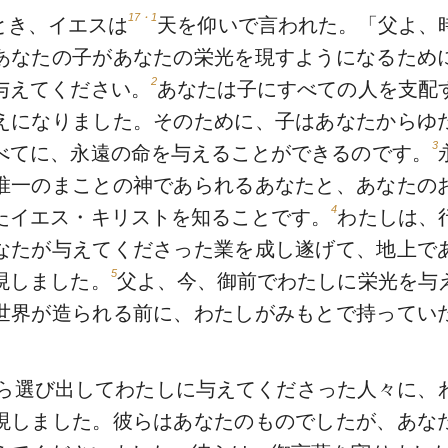
17・1
とき、イエスは
天を仰いで言われた。「父よ、
あなたの子があなたの栄光を現すようになるため
2
与えてください。
あなたは子にすべての人を支配
えになりました。そのために、子はあなたからゆ
3
べてに、永遠の命を与えることができるのです。
唯一のまことの神であられるあなたと、あなたの
4
たイエス・キリストを知ることです。
わたしは、
なたが与えてくださった業を成し遂げて、地上で
5
現しました。
父よ、今、御前でわたしに栄光を与
世界が造られる前に、わたしがみもとで持ってい
ら選び出してわたしに与えてくださった人々に、
現しました。彼らはあなたのものでしたが、あな