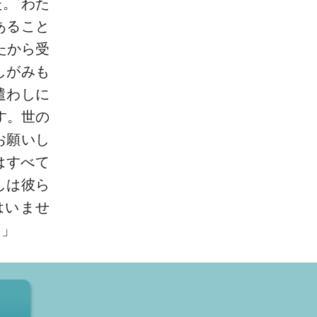
た。
わた
あること
たから受
しがみも
遣わしに
す。世の
お願いし
はすべて
しは彼ら
はいませ
。」