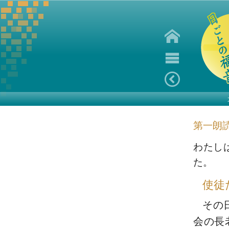
第一朗
わたし
た。
使徒
その
会の長