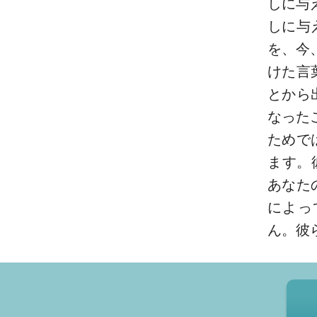
しに与
しに与
を、今
けた言
とから
なった
ためで
ます。
あなた
によっ
ん。彼