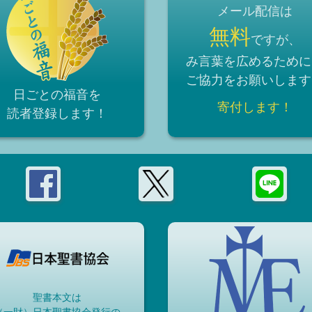
メール配信は
無料
ですが、
み言葉を広めるために
ご協力をお願いします
日ごとの福音を
寄付します！
読者登録
します！
聖書本文は
（一財）日本聖書協会発行の