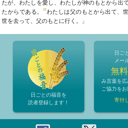
たが、わたしを愛し、わたしが神のもとから出
28
たからである。
わたしは父のもとから出て、
世を去って、父のもとに行く。」
日ご
メー
無料
み言葉を広
ご協力をお
日ごとの福音を
寄付
読者登録
します！