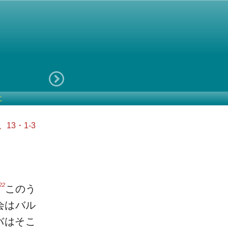
に
、13・1-3
22
このう
会はバル
バはそこ