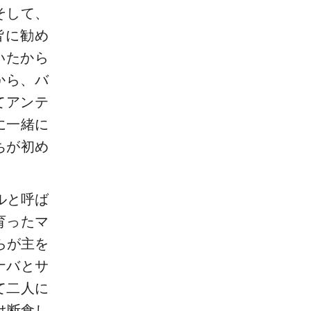
そして、
皆に勧め
いたから
から、バ
てアンテ
に一緒に
ちが初め
ルと呼ば
育ったマ
らが主を
ナバとサ
て二人に
は断食し