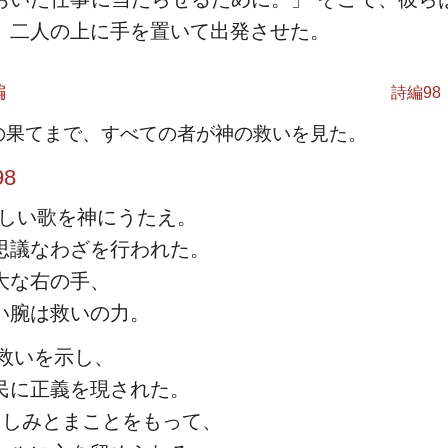
、二人の上に手を置いて出発させた。
編
詩編98
の果てまで、すべての者が神の救いを見た。
8
しい歌を神にうたえ。
思議なわざを行われた。
大な右の手、
い腕は救いの力。
救いを示し、
民に正義を現された。
くしみとまことをもって、