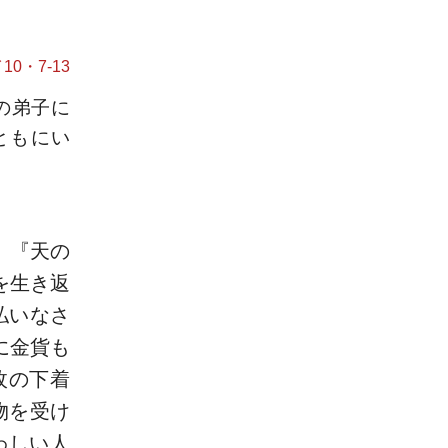
10・7-13
の弟子に
ともにい
、『天の
を生き返
払いなさ
に金貨も
枚の下着
物を受け
わしい人