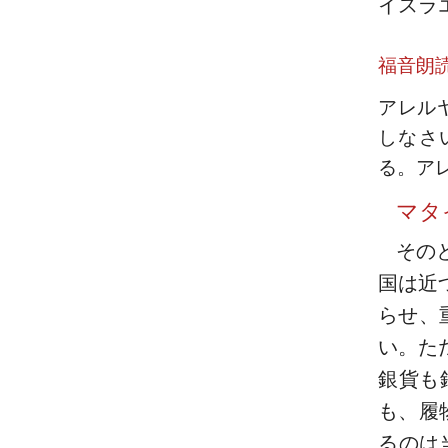
イスラ
福音朗
アレル
しなさ
る。ア
マタ
その
国は近
らせ、
い。た
銀貨も
も、履
るのは