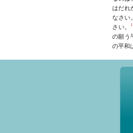
はだれ
なさい
1
さい。
の願う
の平和