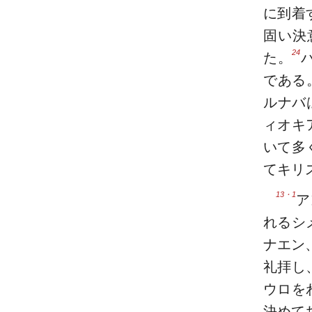
に到着
固い決
24
た。
である
ルナバ
ィオキ
いて多
てキリ
13・1
ア
れるシ
ナエン
礼拝し
ウロを
決めて