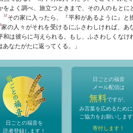
かをよく調べ、旅立つときまで、その人のもとに
12
。
その家に入ったら、『平和があるように』と
3
家の人々がそれを受けるにふさわしければ、あ
平和は彼らに与えられる。もし、ふさわしくなけ
はあなたがたに返ってくる。」
日ごとの福音
メール配信は
無料
ですが、
み言葉を広めるために
ご協力をお願いします
日ごとの福音を
寄付します！
読者登録
します！