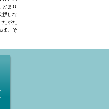
とどまり
挨拶しな
なたがた
れば、そ
、
。