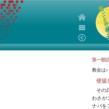
第一朗
教会は
使徒
その
わさが
ナバを