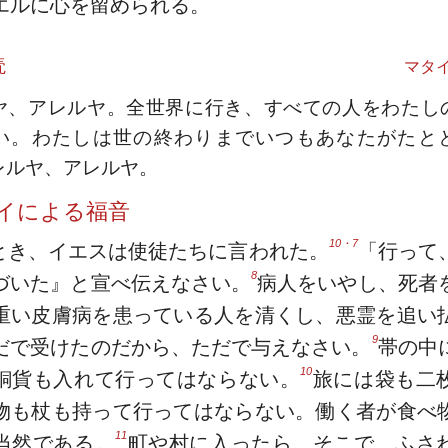
エルに心を留められる。
読
マタイ
ヤ、アレルヤ。全世界に行き、すべての人をわたし
い。わたしは世の終わりまでいつもあなたがたと
レルヤ、アレルヤ。
イによる福音
10・7
とき、イエスは使徒たちに言われた。
「行って
8
づいた』と宣べ伝えなさい。
病人をいやし、死者
重い皮膚病を患っている人を清くし、悪霊を追い
9
だで受けたのだから、ただで与えなさい。
帯の中
10
銅貨も入れて行ってはならない。
旅には袋も二
物も杖も持って行ってはならない。働く者が食べ
11
当然である。
町や村に入ったら、そこで、ふさ