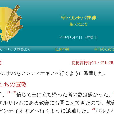
聖バルナバ使徒
聖人の記念
2026年6月11日 (木曜日)
カトリック教会より
信仰の糧
今日のため
読
使徒言行録11・21b-26
バルナバをアンティオキアへ行くように派遣した。
たちの宣教
11・21
日、
信じて主に立ち帰った者の数は多かった。
エルサレムにある教会にも聞こえてきたので、教
23
アンティオキアへ行くように派遣した。
バルナ