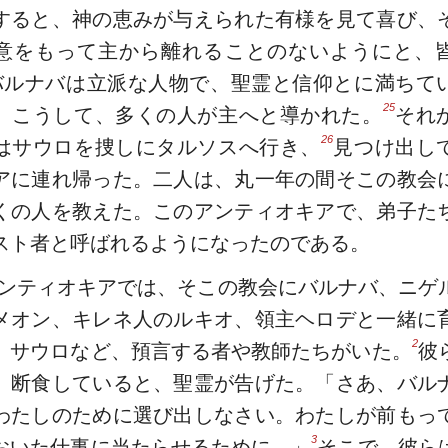
すると、神の恵みが与えられた有様を見て喜び、
意をもって主から離れることのないようにと、
バルナバは立派な人物で、聖霊と信仰とに満ちて
25
。こうして、多くの人が主へと導かれた。
それ
26
はサウロを捜しにタルソスへ行き、
見つけ出し
アに連れ帰った。二人は、丸一年の間そこの教会
くの人を教えた。このアンティオキアで、弟子た
スト者と呼ばれるようになったのである。
ンティオキアでは、そこの教会にバルナバ、ニゲ
メオン、キレネ人のルキオ、領主ヘロデと一緒に
2
、サウロなど、預言する者や教師たちがいた。
彼
、断食していると、聖霊が告げた。「さあ、バル
わたしのために選び出しなさい。わたしが前もっ
3
おいた仕事に当たらせるために。」
そこで、彼ら