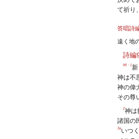
て祈り
答唱詩
遠く地
詩編9
98・1
新
神は不
神の偉
その尊
2
神は
諸国の
3a
いつ