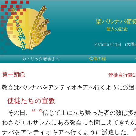
聖バルナバ使
聖人の記念
2026年6月11日 (木曜
カトリック教会より
信仰の糧
第一朗読
使徒言行録11・
教会はバルナバをアンティオキアへ行くように派遣
使徒たちの宣教
11・21
その日、
信じて主に立ち帰った者の数は多
わさがエルサレムにある教会にも聞こえてきた
2
ナバをアンティオキアへ行くように派遣した。