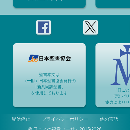
聖書本文は
（一財）日本聖書協会発行の
｢新共同訳聖書｣
「日ごと
を使用しております
(宗) パ
協力によりリ
配信停止
プライバシーポリシー
他の言語
© 日ことの福音（一社）2015/2026