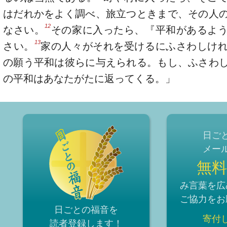
はだれかをよく調べ、旅立つときまで、その人
12
なさい。
その家に入ったら、『平和があるよ
13
さい。
家の人々がそれを受けるにふさわしけ
の願う平和は彼らに与えられる。もし、ふさわ
の平和はあなたがたに返ってくる。」
日ご
メー
無料
み言葉を広
ご協力をお
日ごとの福音を
寄付
読者登録
します！