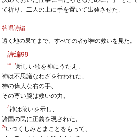
て祈り、二人の上に手を置いて出発させた。
答唱詩編
遠く地の果てまで、すべての者が神の救いを見た。
詩編98
98・1
新しい歌を神にうたえ。
神は不思議なわざを行われた。
神の偉大な右の手、
その尊い腕は救いの力。
2
神は救いを示し、
諸国の民に正義を現された。
3a
いつくしみとまことをもって、