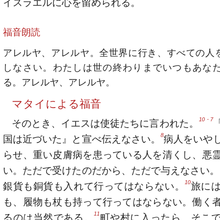
イスラエルに心を留められる。
福音朗読
アレルヤ、アレルヤ。全世界に行き、すべての人
しなさい。わたしは世の終わりまでいつもあな
る。アレルヤ、アレルヤ。
マタイによる福音
10・7
そのとき、イエスは使徒たちに言われた。
8
国は近づいた』と宣べ伝えなさい。
病人をいや
らせ、重い皮膚病を患っている人を清くし、悪
い。ただで受けたのだから、ただで与えなさい。
10
銀貨も銅貨も入れて行ってはならない。
旅に
も、履物も杖も持って行ってはならない。働く
11
るのは当然である。
町や村に入ったら、そこ