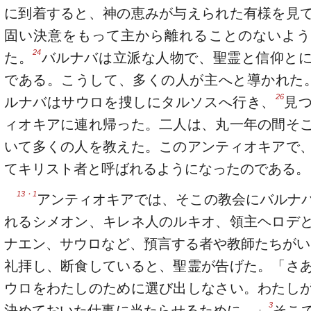
に到着すると、神の恵みが与えられた有様を見
固い決意をもって主から離れることのないよう
24
た。
バルナバは立派な人物で、聖霊と信仰と
である。こうして、多くの人が主へと導かれた
26
ルナバはサウロを捜しにタルソスへ行き、
見
ィオキアに連れ帰った。二人は、丸一年の間そ
いて多くの人を教えた。このアンティオキアで
てキリスト者と呼ばれるようになったのである。
13・1
アンティオキアでは、そこの教会にバルナ
れるシメオン、キレネ人のルキオ、領主ヘロデ
ナエン、サウロなど、預言する者や教師たちがい
礼拝し、断食していると、聖霊が告げた。「さ
ウロをわたしのために選び出しなさい。わたし
3
決めておいた仕事に当たらせるために。」
そこ