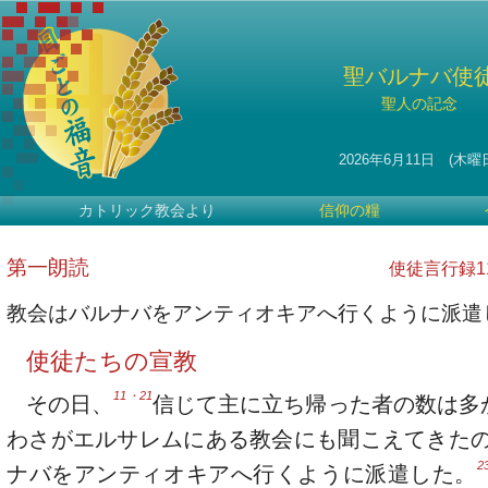
聖バルナバ使
聖人の記念
2026年6月11日 (木曜
カトリック教会より
信仰の糧
第一朗読
使徒言行録11・
教会はバルナバをアンティオキアへ行くように派遣
使徒たちの宣教
11・21
その日、
信じて主に立ち帰った者の数は多
わさがエルサレムにある教会にも聞こえてきた
2
ナバをアンティオキアへ行くように派遣した。