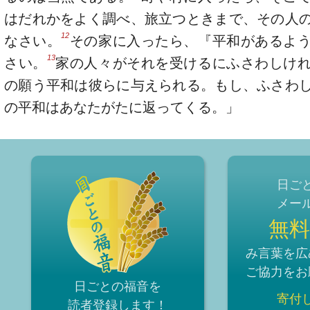
はだれかをよく調べ、旅立つときまで、その人
12
なさい。
その家に入ったら、『平和があるよ
13
さい。
家の人々がそれを受けるにふさわしけ
の願う平和は彼らに与えられる。もし、ふさわ
の平和はあなたがたに返ってくる。」
日ご
メー
無料
み言葉を広
ご協力をお
日ごとの福音を
寄付
読者登録
します！