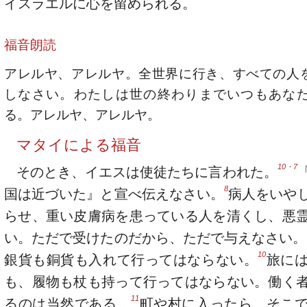
イスラエルに心を留められる。
福音朗読
アレルヤ、アレルヤ。全世界に行き、すべての人
しなさい。わたしは世の終わりまでいつもあな
る。アレルヤ、アレルヤ。
マタイによる福音
10・7
そのとき、イエスは使徒たちに言われた。
8
国は近づいた』と宣べ伝えなさい。
病人をいや
らせ、重い皮膚病を患っている人を清くし、悪
い。ただで受けたのだから、ただで与えなさい。
10
銀貨も銅貨も入れて行ってはならない。
旅に
も、履物も杖も持って行ってはならない。働く
11
るのは当然である。
町や村に入ったら、そこ