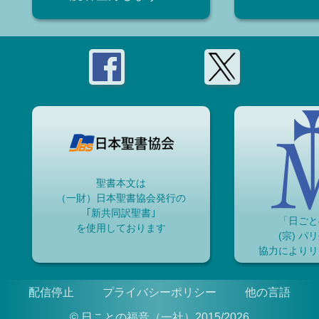
聖書本文は
（一財）日本聖書協会発行の
｢新共同訳聖書｣
「日ごと
を使用しております
(宗) パ
協力によりリ
配信停止
プライバシーポリシー
他の言語
© 日ことの福音（一社）2015/2026