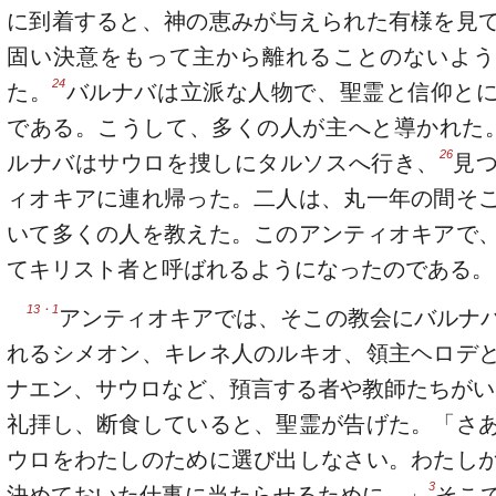
に到着すると、神の恵みが与えられた有様を見
固い決意をもって主から離れることのないよう
24
た。
バルナバは立派な人物で、聖霊と信仰と
である。こうして、多くの人が主へと導かれた
26
ルナバはサウロを捜しにタルソスへ行き、
見
ィオキアに連れ帰った。二人は、丸一年の間そ
いて多くの人を教えた。このアンティオキアで
てキリスト者と呼ばれるようになったのである。
13・1
アンティオキアでは、そこの教会にバルナ
れるシメオン、キレネ人のルキオ、領主ヘロデ
ナエン、サウロなど、預言する者や教師たちがい
礼拝し、断食していると、聖霊が告げた。「さ
ウロをわたしのために選び出しなさい。わたし
3
決めておいた仕事に当たらせるために。」
そこ