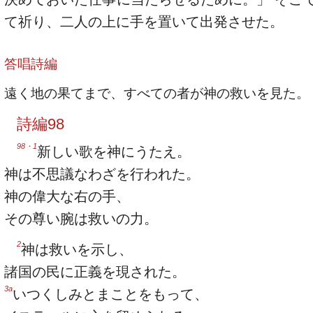
て祈り、二人の上に手を置いて出発させた。
答唱詩編
遠く地の果てまで、すべての者が神の救いを見た。
詩編98
98・1
新しい歌を神にうたえ。
神は不思議なわざを行われた。
神の偉大な右の手、
その尊い腕は救いの力。
2
神は救いを示し、
諸国の民に正義を現された。
3a
いつくしみとまことをもって、