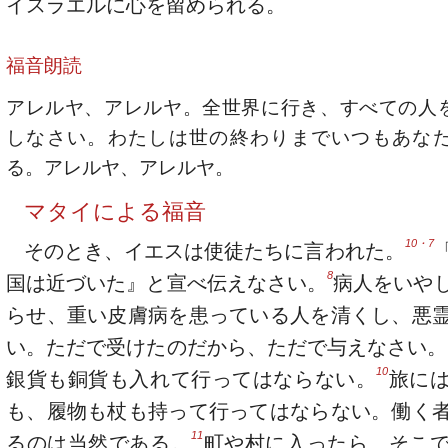
イスラエルに心を留められる。
福音朗読
アレルヤ、アレルヤ。全世界に行き、すべての人
しなさい。わたしは世の終わりまでいつもあな
る。アレルヤ、アレルヤ。
マタイによる福音
10・7
そのとき、イエスは使徒たちに言われた。
8
国は近づいた』と宣べ伝えなさい。
病人をいや
らせ、重い皮膚病を患っている人を清くし、悪
い。ただで受けたのだから、ただで与えなさい。
10
銀貨も銅貨も入れて行ってはならない。
旅に
も、履物も杖も持って行ってはならない。働く
11
るのは当然である。
町や村に入ったら、そこ