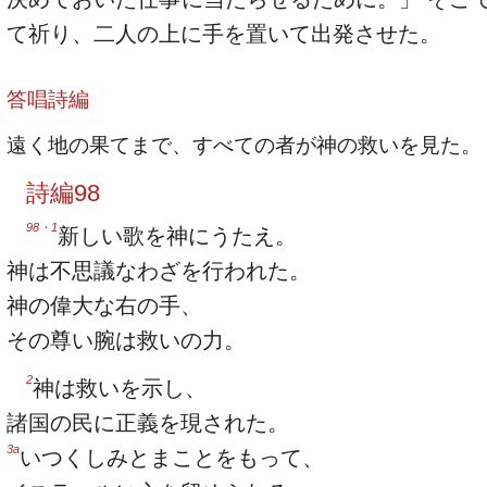
て祈り、二人の上に手を置いて出発させた。
答唱詩編
遠く地の果てまで、すべての者が神の救いを見た。
詩編98
98・1
新しい歌を神にうたえ。
神は不思議なわざを行われた。
神の偉大な右の手、
その尊い腕は救いの力。
2
神は救いを示し、
諸国の民に正義を現された。
3a
いつくしみとまことをもって、