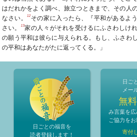
はだれかをよく調べ、旅立つときまで、その人
12
なさい。
その家に入ったら、『平和があるよ
13
さい。
家の人々がそれを受けるにふさわしけ
の願う平和は彼らに与えられる。もし、ふさわ
の平和はあなたがたに返ってくる。」
日ご
メー
無料
み言葉を広
ご協力をお
日ごとの福音を
寄付
読者登録
します！