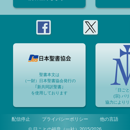
聖書本文は
（一財）日本聖書協会発行の
｢新共同訳聖書｣
「日ごと
を使用しております
(宗) パ
協力によりリ
配信停止
プライバシーポリシー
他の言語
© 日ことの福音（一社）2015/2026