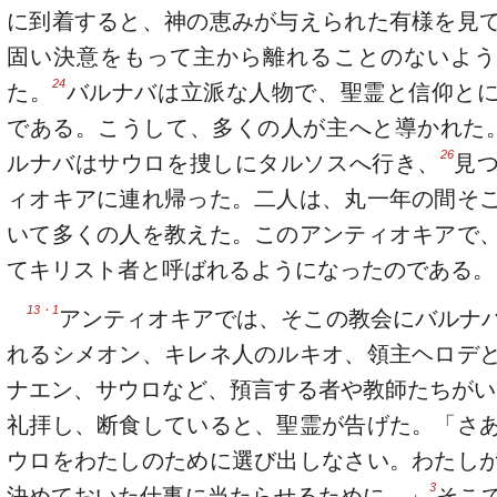
に到着すると、神の恵みが与えられた有様を見
固い決意をもって主から離れることのないよう
24
た。
バルナバは立派な人物で、聖霊と信仰と
である。こうして、多くの人が主へと導かれた
26
ルナバはサウロを捜しにタルソスへ行き、
見
ィオキアに連れ帰った。二人は、丸一年の間そ
いて多くの人を教えた。このアンティオキアで
てキリスト者と呼ばれるようになったのである。
13・1
アンティオキアでは、そこの教会にバルナ
れるシメオン、キレネ人のルキオ、領主ヘロデ
ナエン、サウロなど、預言する者や教師たちがい
礼拝し、断食していると、聖霊が告げた。「さ
ウロをわたしのために選び出しなさい。わたし
3
決めておいた仕事に当たらせるために。」
そこ