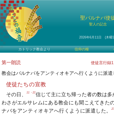
聖バルナバ使
聖人の記念
2026年6月11日 (木曜
カトリック教会より
信仰の糧
第一朗読
使徒言行録11・
教会はバルナバをアンティオキアへ行くように派遣
使徒たちの宣教
11・21
その日、
信じて主に立ち帰った者の数は多
わさがエルサレムにある教会にも聞こえてきた
2
ナバをアンティオキアへ行くように派遣した。