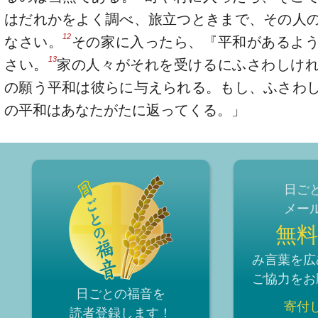
はだれかをよく調べ、旅立つときまで、その人
12
なさい。
その家に入ったら、『平和があるよ
13
さい。
家の人々がそれを受けるにふさわしけ
の願う平和は彼らに与えられる。もし、ふさわ
の平和はあなたがたに返ってくる。」
日ご
メー
無料
み言葉を広
ご協力をお
日ごとの福音を
寄付
読者登録
します！