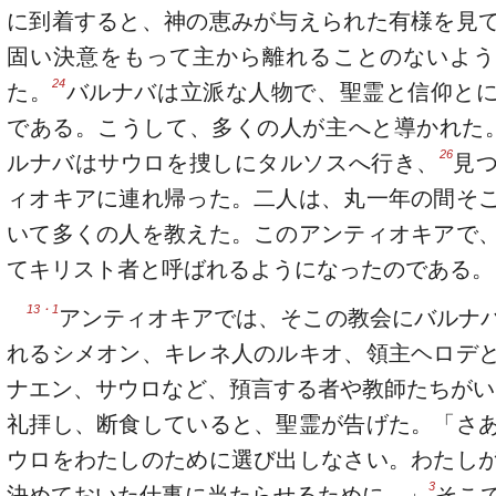
に到着すると、神の恵みが与えられた有様を見
固い決意をもって主から離れることのないよう
24
た。
バルナバは立派な人物で、聖霊と信仰と
である。こうして、多くの人が主へと導かれた
26
ルナバはサウロを捜しにタルソスへ行き、
見
ィオキアに連れ帰った。二人は、丸一年の間そ
いて多くの人を教えた。このアンティオキアで
てキリスト者と呼ばれるようになったのである。
13・1
アンティオキアでは、そこの教会にバルナ
れるシメオン、キレネ人のルキオ、領主ヘロデ
ナエン、サウロなど、預言する者や教師たちがい
礼拝し、断食していると、聖霊が告げた。「さ
ウロをわたしのために選び出しなさい。わたし
3
決めておいた仕事に当たらせるために。」
そこ