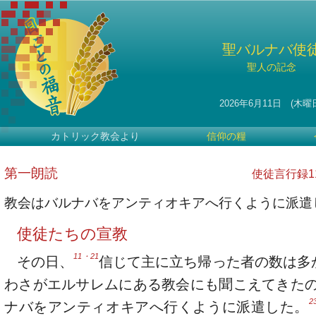
聖バルナバ使
聖人の記念
2026年6月11日 (木曜
カトリック教会より
信仰の糧
第一朗読
使徒言行録11・
教会はバルナバをアンティオキアへ行くように派遣
使徒たちの宣教
11・21
その日、
信じて主に立ち帰った者の数は多
わさがエルサレムにある教会にも聞こえてきた
2
ナバをアンティオキアへ行くように派遣した。