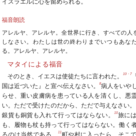
イスラエルに心を留められる。
福音朗読
アレルヤ、アレルヤ。全世界に行き、すべての人
しなさい。わたしは世の終わりまでいつもあな
る。アレルヤ、アレルヤ。
マタイによる福音
10・7
そのとき、イエスは使徒たちに言われた。
8
国は近づいた』と宣べ伝えなさい。
病人をいや
らせ、重い皮膚病を患っている人を清くし、悪
い。ただで受けたのだから、ただで与えなさい。
10
銀貨も銅貨も入れて行ってはならない。
旅に
も、履物も杖も持って行ってはならない。働く
11
るのは当然である。
町や村に入ったら、そこ