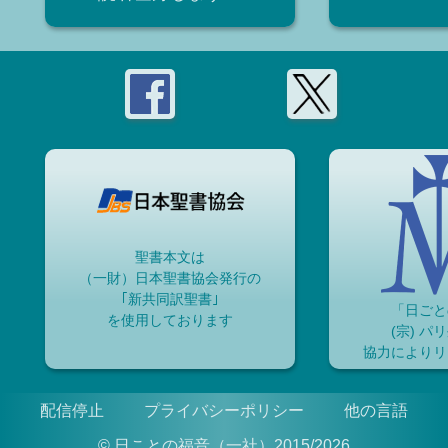
聖書本文は
（一財）日本聖書協会発行の
｢新共同訳聖書｣
「日ごと
を使用しております
(宗) パ
協力によりリ
配信停止
プライバシーポリシー
他の言語
© 日ことの福音（一社）2015/2026