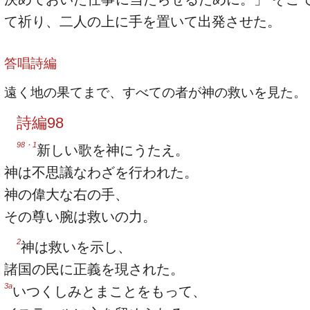
て祈り、二人の上に手を置いて出発させた。
答唱詩編
遠く地の果てまで、すべての者が神の救いを見た。
詩編98
98・1
新しい歌を神にうたえ。
神は不思議なわざを行われた。
神の偉大な右の手、
その尊い腕は救いの力。
2
神は救いを示し、
諸国の民に正義を現された。
3a
いつくしみとまことをもって、