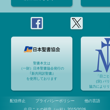
聖書本文は
（一財）日本聖書協会発行の
｢新共同訳聖書｣
「日ごと
を使用しております
(宗) パ
協力によりリ
配信停止
プライバシーポリシー
他の言語
© 日ことの福音（一社）2015/2026