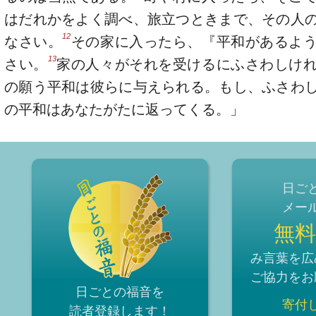
はだれかをよく調べ、旅立つときまで、その人
12
なさい。
その家に入ったら、『平和があるよ
13
さい。
家の人々がそれを受けるにふさわしけ
の願う平和は彼らに与えられる。もし、ふさわ
の平和はあなたがたに返ってくる。」
日ご
メー
無料
み言葉を広
ご協力をお
日ごとの福音を
寄付
読者登録
します！