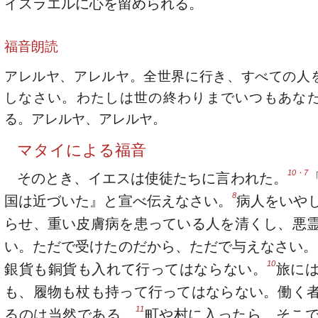
イスラエルに心を留められる。
福音朗読
アレルヤ、アレルヤ。全世界に行き、すべての人
しなさい。わたしは世の終わりまでいつもあな
る。アレルヤ、アレルヤ。
マタイによる福音
10・7
そのとき、イエスは使徒たちに言われた。
8
国は近づいた』と宣べ伝えなさい。
病人をいや
らせ、重い皮膚病を患っている人を清くし、悪
い。ただで受けたのだから、ただで与えなさい。
10
銀貨も銅貨も入れて行ってはならない。
旅に
も、履物も杖も持って行ってはならない。働く
11
るのは当然である。
町や村に入ったら、そこ