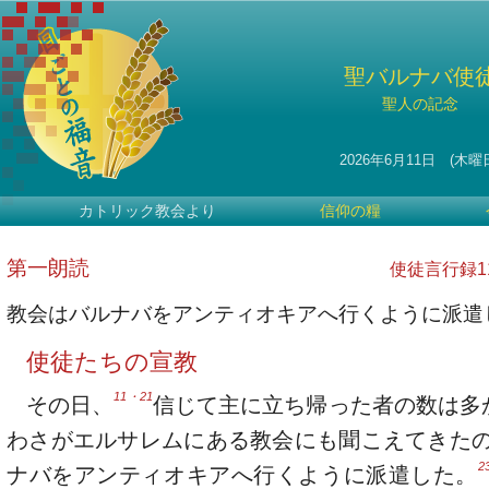
聖バルナバ使
聖人の記念
2026年6月11日 (木曜
カトリック教会より
信仰の糧
第一朗読
使徒言行録11・
教会はバルナバをアンティオキアへ行くように派遣
使徒たちの宣教
11・21
その日、
信じて主に立ち帰った者の数は多
わさがエルサレムにある教会にも聞こえてきた
2
ナバをアンティオキアへ行くように派遣した。