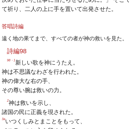
て祈り、二人の上に手を置いて出発させた。
答唱詩編
遠く地の果てまで、すべての者が神の救いを見た。
詩編98
98・1
新しい歌を神にうたえ。
神は不思議なわざを行われた。
神の偉大な右の手、
その尊い腕は救いの力。
2
神は救いを示し、
諸国の民に正義を現された。
3a
いつくしみとまことをもって、