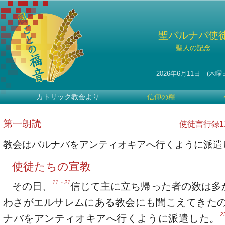
聖バルナバ使
聖人の記念
2026年6月11日 (木曜
カトリック教会より
信仰の糧
第一朗読
使徒言行録11・
教会はバルナバをアンティオキアへ行くように派遣
使徒たちの宣教
11・21
その日、
信じて主に立ち帰った者の数は多
わさがエルサレムにある教会にも聞こえてきた
2
ナバをアンティオキアへ行くように派遣した。