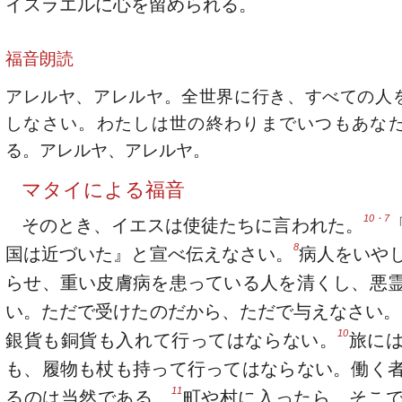
イスラエルに心を留められる。
福音朗読
アレルヤ、アレルヤ。全世界に行き、すべての人
しなさい。わたしは世の終わりまでいつもあな
る。アレルヤ、アレルヤ。
マタイによる福音
10・7
そのとき、イエスは使徒たちに言われた。
8
国は近づいた』と宣べ伝えなさい。
病人をいや
らせ、重い皮膚病を患っている人を清くし、悪
い。ただで受けたのだから、ただで与えなさい。
10
銀貨も銅貨も入れて行ってはならない。
旅に
も、履物も杖も持って行ってはならない。働く
11
るのは当然である。
町や村に入ったら、そこ