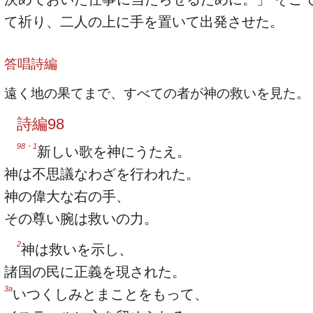
て祈り、二人の上に手を置いて出発させた。
答唱詩編
遠く地の果てまで、すべての者が神の救いを見た。
詩編98
98・1
新しい歌を神にうたえ。
神は不思議なわざを行われた。
神の偉大な右の手、
その尊い腕は救いの力。
2
神は救いを示し、
諸国の民に正義を現された。
3a
いつくしみとまことをもって、