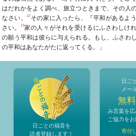
はだれかをよく調べ、旅立つときまで、その人
12
なさい。
その家に入ったら、『平和があるよ
13
さい。
家の人々がそれを受けるにふさわしけ
の願う平和は彼らに与えられる。もし、ふさわ
の平和はあなたがたに返ってくる。」
日ご
メー
無料
み言葉を広
ご協力をお
日ごとの福音を
寄付
読者登録
します！