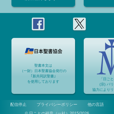
聖書本文は
（一財）日本聖書協会発行の
｢新共同訳聖書｣
「日ごと
を使用しております
(宗) パ
協力によりリ
配信停止
プライバシーポリシー
他の言語
© 日ことの福音（一社）2015/2026