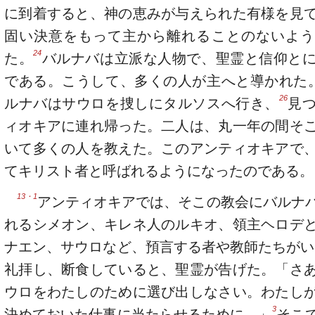
に到着すると、神の恵みが与えられた有様を見
固い決意をもって主から離れることのないよう
24
た。
バルナバは立派な人物で、聖霊と信仰と
である。こうして、多くの人が主へと導かれた
26
ルナバはサウロを捜しにタルソスへ行き、
見
ィオキアに連れ帰った。二人は、丸一年の間そ
いて多くの人を教えた。このアンティオキアで
てキリスト者と呼ばれるようになったのである。
13・1
アンティオキアでは、そこの教会にバルナ
れるシメオン、キレネ人のルキオ、領主ヘロデ
ナエン、サウロなど、預言する者や教師たちがい
礼拝し、断食していると、聖霊が告げた。「さ
ウロをわたしのために選び出しなさい。わたし
3
決めておいた仕事に当たらせるために。」
そこ