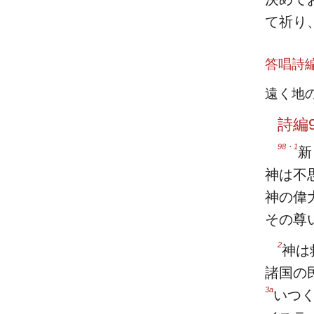
て祈り
答唱詩
遠く地
詩編9
98・1
新
神は不
神の偉
その尊
2
神は
諸国の
3a
いつ