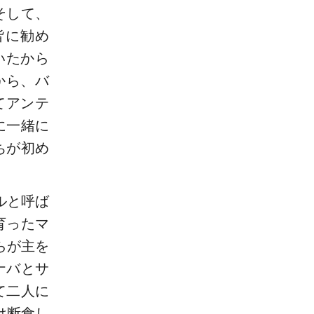
そして、
皆に勧め
いたから
から、バ
てアンテ
に一緒に
ちが初め
ルと呼ば
育ったマ
らが主を
ナバとサ
て二人に
は断食し