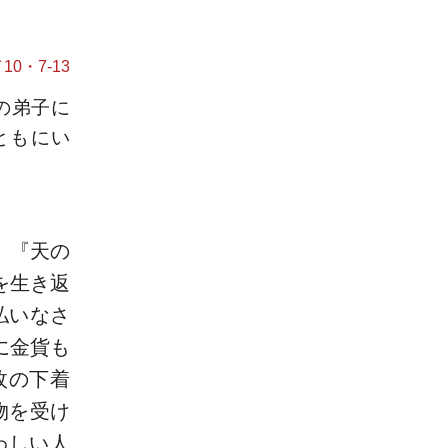
10・7-13
の弟子に
ともにい
、『天の
を生き返
払いなさ
に金貨も
枚の下着
物を受け
わしい人