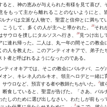
すると、神の恵みが与えられた有様を見て喜び、
意をもって主から離れることのないようにと、
バルナバは立派な人物で、聖霊と信仰とに満ちて
25
。こうして、多くの人が主へと導かれた。
それ
26
はサウロを捜しにタルソスへ行き、
見つけ出し
アに連れ帰った。二人は、丸一年の間そこの教会
くの人を教えた。このアンティオキアで、弟子た
スト者と呼ばれるようになったのである。
ンティオキアでは、そこの教会にバルナバ、ニゲ
メオン、キレネ人のルキオ、領主ヘロデと一緒に
2
、サウロなど、預言する者や教師たちがいた。
彼
、断食していると、聖霊が告げた。「さあ、バル
わたしのために選び出しなさい。わたしが前もっ
3
おいた仕事に当たらせるために。」
そこで、彼ら