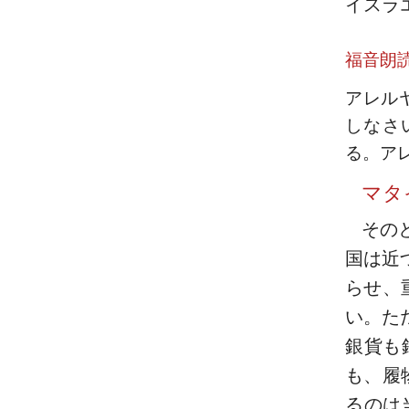
イスラ
福音朗
アレル
しなさ
る。ア
マタ
その
国は近
らせ、
い。た
銀貨も
も、履
るのは