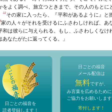
かをよく調べ、旅立つときまで、その人のもとに
12
。
その家に入ったら、『平和があるように』と
3
家の人々がそれを受けるにふさわしければ、あ
平和は彼らに与えられる。もし、ふさわしくなけ
はあなたがたに返ってくる。」
日ごとの福音
メール配信は
無料
ですが、
み言葉を広めるために
ご協力をお願いします
日ごとの福音を
寄付します！
読者登録
します！