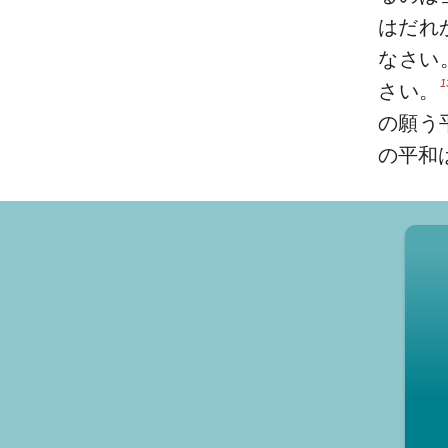
はだれ
なさい
1
さい。
の願う
の平和