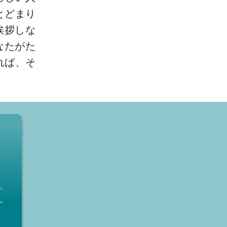
とどまり
挨拶しな
なたがた
れば、そ
、
。