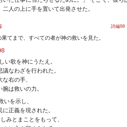
、二人の上に手を置いて出発させた。
編
詩編98
の果てまで、すべての者が神の救いを見た。
8
しい歌を神にうたえ。
思議なわざを行われた。
大な右の手、
い腕は救いの力。
救いを示し、
民に正義を現された。
くしみとまことをもって、