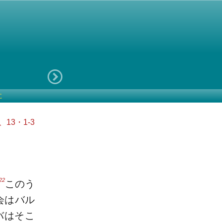
に
、13・1-3
22
このう
会はバル
バはそこ