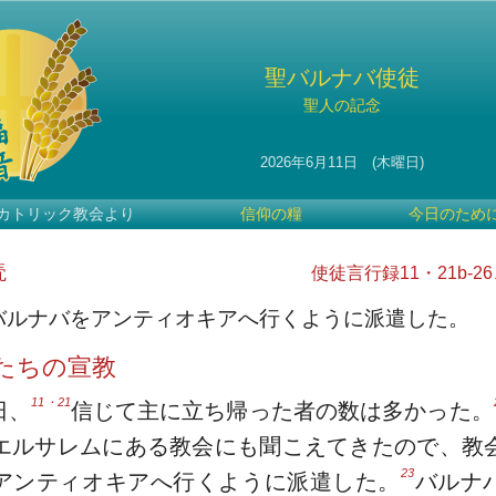
聖バルナバ使徒
聖人の記念
2026年6月11日 (木曜日)
カトリック教会より
信仰の糧
今日のため
読
使徒言行録11・21b-26
バルナバをアンティオキアへ行くように派遣した。
たちの宣教
11・21
日、
信じて主に立ち帰った者の数は多かった。
エルサレムにある教会にも聞こえてきたので、教
23
アンティオキアへ行くように派遣した。
バルナ