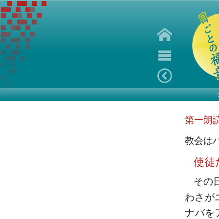
第一朗
教会は
使徒
その
わさが
ナバを