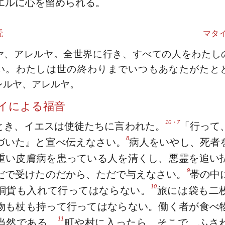
エルに心を留められる。
読
マタイ
ヤ、アレルヤ。全世界に行き、すべての人をわたし
い。わたしは世の終わりまでいつもあなたがたと
レルヤ、アレルヤ。
イによる福音
10・7
とき、イエスは使徒たちに言われた。
「行って
8
づいた』と宣べ伝えなさい。
病人をいやし、死者
重い皮膚病を患っている人を清くし、悪霊を追い
9
だで受けたのだから、ただで与えなさい。
帯の中
10
銅貨も入れて行ってはならない。
旅には袋も二
物も杖も持って行ってはならない。働く者が食べ
11
当然である。
町や村に入ったら、そこで、ふさ