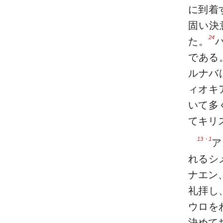
に到着
固い決
24
た。
である
ルナバ
ィオキ
いて多
てキリ
13・1
ア
れるシ
ナエン
礼拝し
ウロを
決めて