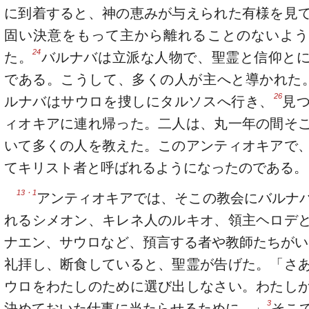
に到着すると、神の恵みが与えられた有様を見
固い決意をもって主から離れることのないよう
24
た。
バルナバは立派な人物で、聖霊と信仰と
である。こうして、多くの人が主へと導かれた
26
ルナバはサウロを捜しにタルソスへ行き、
見
ィオキアに連れ帰った。二人は、丸一年の間そ
いて多くの人を教えた。このアンティオキアで
てキリスト者と呼ばれるようになったのである。
13・1
アンティオキアでは、そこの教会にバルナ
れるシメオン、キレネ人のルキオ、領主ヘロデ
ナエン、サウロなど、預言する者や教師たちがい
礼拝し、断食していると、聖霊が告げた。「さ
ウロをわたしのために選び出しなさい。わたし
3
決めておいた仕事に当たらせるために。」
そこ