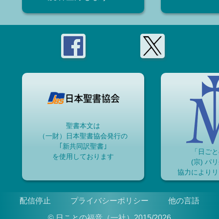
聖書本文は
（一財）日本聖書協会発行の
｢新共同訳聖書｣
「日ごと
を使用しております
(宗) パ
協力によりリ
配信停止
プライバシーポリシー
他の言語
© 日ことの福音（一社）2015/2026