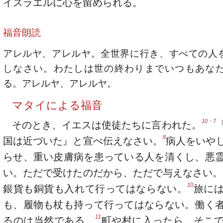
イスラエルに心を留められる。
福音朗読
アレルヤ、アレルヤ。全世界に行き、すべての人
しなさい。わたしは世の終わりまでいつもあな
る。アレルヤ、アレルヤ。
マタイによる福音
10・7
そのとき、イエスは使徒たちに言われた。
8
国は近づいた』と宣べ伝えなさい。
病人をいや
らせ、重い皮膚病を患っている人を清くし、悪
い。ただで受けたのだから、ただで与えなさい。
10
銀貨も銅貨も入れて行ってはならない。
旅に
も、履物も杖も持って行ってはならない。働く
11
るのは当然である。
町や村に入ったら、そこ