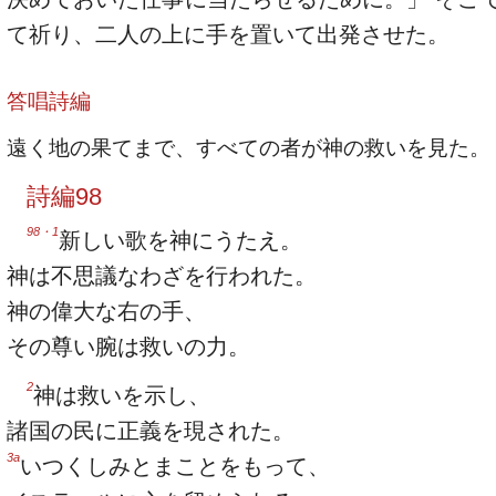
て祈り、二人の上に手を置いて出発させた。
答唱詩編
遠く地の果てまで、すべての者が神の救いを見た。
詩編98
98・1
新しい歌を神にうたえ。
神は不思議なわざを行われた。
神の偉大な右の手、
その尊い腕は救いの力。
2
神は救いを示し、
諸国の民に正義を現された。
3a
いつくしみとまことをもって、