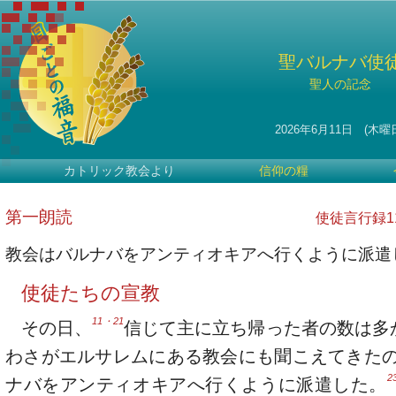
聖バルナバ使
聖人の記念
2026年6月11日 (木曜
カトリック教会より
信仰の糧
第一朗読
使徒言行録11・
教会はバルナバをアンティオキアへ行くように派遣
使徒たちの宣教
11・21
その日、
信じて主に立ち帰った者の数は多
わさがエルサレムにある教会にも聞こえてきた
2
ナバをアンティオキアへ行くように派遣した。