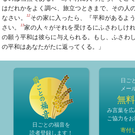
はだれかをよく調べ、旅立つときまで、その人
12
なさい。
その家に入ったら、『平和があるよ
13
さい。
家の人々がそれを受けるにふさわしけ
の願う平和は彼らに与えられる。もし、ふさわ
の平和はあなたがたに返ってくる。」
日ご
メー
無料
み言葉を広
ご協力をお
日ごとの福音を
寄付
読者登録
します！