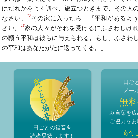
はだれかをよく調べ、旅立つときまで、その人
12
なさい。
その家に入ったら、『平和があるよ
13
さい。
家の人々がそれを受けるにふさわしけ
の願う平和は彼らに与えられる。もし、ふさわ
の平和はあなたがたに返ってくる。」
日ご
メー
無料
み言葉を広
ご協力をお
日ごとの福音を
寄付
読者登録
します！