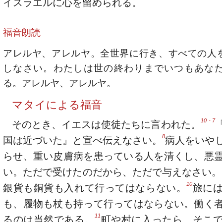
イスラエルに心を留められる。
福音朗読
アレルヤ、アレルヤ。全世界に行き、すべての人
しなさい。わたしは世の終わりまでいつもあな
る。アレルヤ、アレルヤ。
マタイによる福音
10・7
そのとき、イエスは使徒たちに言われた。
8
国は近づいた』と宣べ伝えなさい。
病人をいや
らせ、重い皮膚病を患っている人を清くし、悪
い。ただで受けたのだから、ただで与えなさい。
10
銀貨も銅貨も入れて行ってはならない。
旅に
も、履物も杖も持って行ってはならない。働く
11
るのは当然である。
町や村に入ったら、そこ