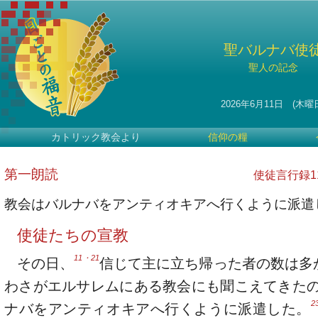
聖バルナバ使
聖人の記念
2026年6月11日 (木曜
カトリック教会より
信仰の糧
第一朗読
使徒言行録11・
教会はバルナバをアンティオキアへ行くように派遣
使徒たちの宣教
11・21
その日、
信じて主に立ち帰った者の数は多
わさがエルサレムにある教会にも聞こえてきた
2
ナバをアンティオキアへ行くように派遣した。