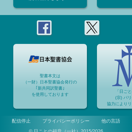
聖書本文は
（一財）日本聖書協会発行の
｢新共同訳聖書｣
「日ごと
を使用しております
(宗) パ
協力によりリ
配信停止
プライバシーポリシー
他の言語
© 日ことの福音（一社）2015/2026