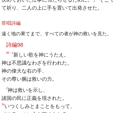
て祈り、二人の上に手を置いて出発させた。
答唱詩編
遠く地の果てまで、すべての者が神の救いを見た。
詩編98
98・1
新しい歌を神にうたえ。
神は不思議なわざを行われた。
神の偉大な右の手、
その尊い腕は救いの力。
2
神は救いを示し、
諸国の民に正義を現された。
3a
いつくしみとまことをもって、