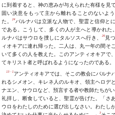
に到着すると、神の恵みが与えられた有様を見
固い決意をもって主から離れることのないよう
24
た。
バルナバは立派な人物で、聖霊と信仰と
である。こうして、多くの人が主へと導かれた
26
ルナバはサウロを捜しにタルソスへ行き、
見
ィオキアに連れ帰った。二人は、丸一年の間そ
いて多くの人を教えた。このアンティオキアで
てキリスト者と呼ばれるようになったのである。
13・1
アンティオキアでは、そこの教会にバルナ
れるシメオン、キレネ人のルキオ、領主ヘロデ
ナエン、サウロなど、預言する者や教師たちがい
礼拝し、断食していると、聖霊が告げた。「さ
ウロをわたしのために選び出しなさい。わたし
3
決めておいた仕事に当たらせるために。」
そこ