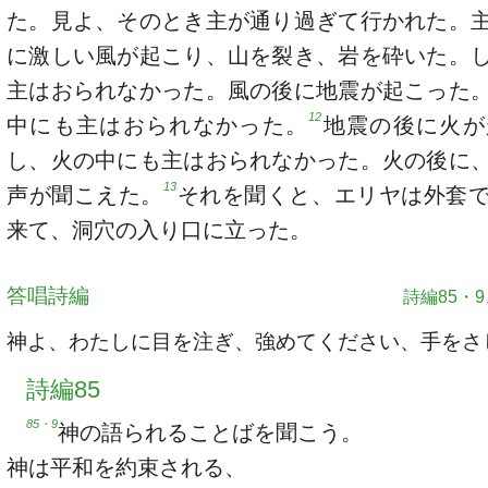
た。見よ、そのとき主が通り過ぎて行かれた。
に激しい風が起こり、山を裂き、岩を砕いた。
主はおられなかった。風の後に地震が起こった
12
中にも主はおられなかった。
地震の後に火が
し、火の中にも主はおられなかった。火の後に
13
声が聞こえた。
それを聞くと、エリヤは外套
来て、洞穴の入り口に立った。
答唱詩編
詩編85・9、
神よ、わたしに目を注ぎ、強めてください、手をさ
詩編85
85・9
神の語られることばを聞こう。
神は平和を約束される、