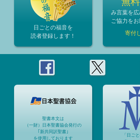
無料
み言葉を広
ご協力をお
日ごとの福音を
寄付
読者登録
します！
聖書本文は
（一財）日本聖書協会発行の
｢新共同訳聖書｣
「日ごと
を使用しております