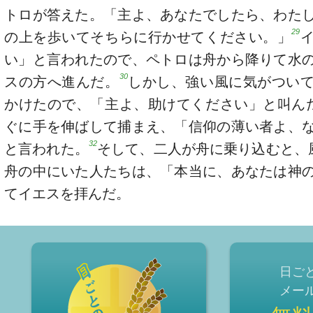
トロが答えた。「主よ、あなたでしたら、わた
29
の上を歩いてそちらに行かせてください。」
い」と言われたので、ペトロは舟から降りて水
30
スの方へ進んだ。
しかし、強い風に気がつい
かけたので、「主よ、助けてください」と叫ん
ぐに手を伸ばして捕まえ、「信仰の薄い者よ、
32
と言われた。
そして、二人が舟に乗り込むと、
舟の中にいた人たちは、「本当に、あなたは神
てイエスを拝んだ。
日ご
メー