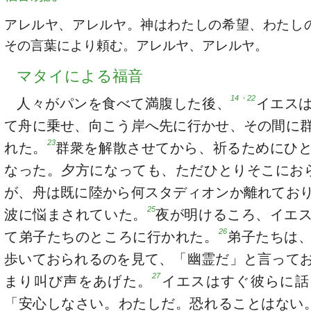
アレルヤ、アレルヤ。神はわたしの希望、わたし
その言葉により頼む。アレルヤ、アレルヤ。
マタイによる福音
14・22
人々がパンを食べて満腹した後、
イエス
て舟に乗せ、向こう岸へ先に行かせ、その間に
23
れた。
群衆を解散させてから、祈るためにひ
なった。夕方になっても、ただひとりそこにお
が、舟は既に陸から何スタディオンか離れてお
25
波に悩まされていた。
夜が明けるころ、イエ
26
て弟子たちのところに行かれた。
弟子たちは
歩いておられるのを見て、「幽霊だ」と言って
27
まり叫び声をあげた。
イエスはすぐ彼らに話
「安心しなさい。わたしだ。恐れることはない