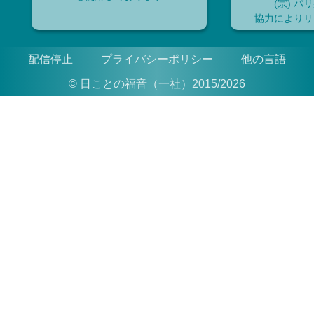
(宗) パ
協力によりリ
配信停止
プライバシーポリシー
他の言語
© 日ことの福音（一社）2015/2026