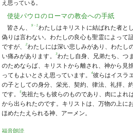
え思っている。
使徒パウロのローマの教会への手紙
9・1
皆さん、
わたしはキリストに結ばれた者と
偽りは言わない。わたしの良心も聖霊によって
2
ですが、
わたしには深い悲しみがあり、わたし
3
い痛みがあります。
わたし自身、兄弟たち、つ
のためならば、キリストから離され、神から見
4
ってもよいとさえ思っています。
彼らはイスラ
の子としての身分、栄光、契約、律法、礼拝、
5
です。
先祖たちも彼らのものであり、肉によれ
から出られたのです。キリストは、万物の上に
ほめたたえられる神、アーメン。
福音朗読