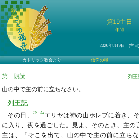
第19主日
年間
2026年8月9日 (主日
カトリック教会より
信仰の糧
第一朗読
列王記
山の中で主の前に立ちなさい。
列王記
19・9a
その日、
エリヤは神の山ホレブに着き、
に入り、夜を過ごした。見よ、そのとき、主の
主は、「そこを出て、山の中で主の前に立ちな