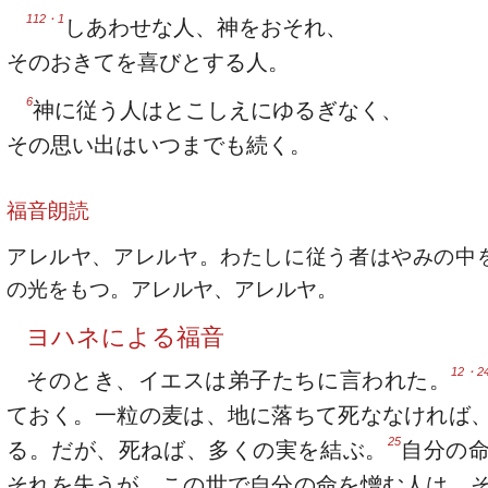
112・1
しあわせな人、神をおそれ、
そのおきてを喜びとする人。
6
神に従う人はとこしえにゆるぎなく、
その思い出はいつまでも続く。
福音朗読
アレルヤ、アレルヤ。わたしに従う者はやみの中
の光をもつ。アレルヤ、アレルヤ。
ヨハネによる福音
12・2
そのとき、イエスは弟子たちに言われた。
ておく。一粒の麦は、地に落ちて死ななければ
25
る。だが、死ねば、多くの実を結ぶ。
自分の
それを失うが、この世で自分の命を憎む人は、