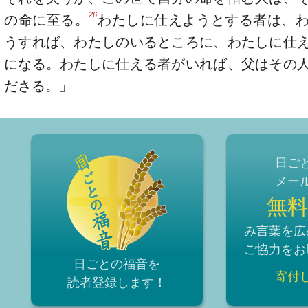
26
の命に至る。
わたしに仕えようとする者は、
うすれば、わたしのいるところに、わたしに仕
になる。わたしに仕える者がいれば、父はその
ださる。」
日ご
メー
無料
み言葉を広
ご協力をお
日ごとの福音を
寄付
読者登録
します！