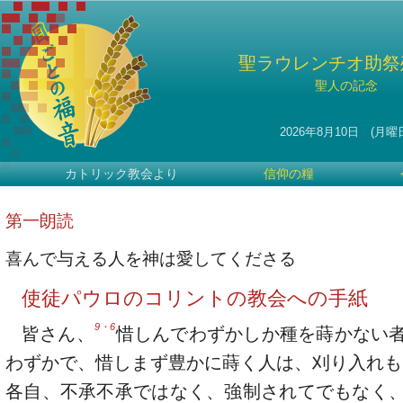
聖ラウレンチオ助祭
聖人の記念
2026年8月10日 (月曜
カトリック教会より
信仰の糧
第一朗読
喜んで与える人を神は愛してくださる
使徒パウロのコリントの教会への手紙
9・6
皆さん、
惜しんでわずかしか種を蒔かない
わずかで、惜しまず豊かに蒔く人は、刈り入れも
各自、不承不承ではなく、強制されてでもなく