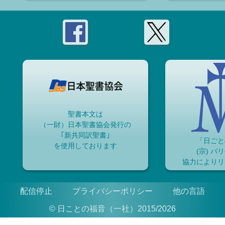
聖書本文は
（一財）日本聖書協会発行の
｢新共同訳聖書｣
「日ごと
を使用しております
(宗) パ
協力によりリ
配信停止
プライバシーポリシー
他の言語
© 日ことの福音（一社）2015/2026