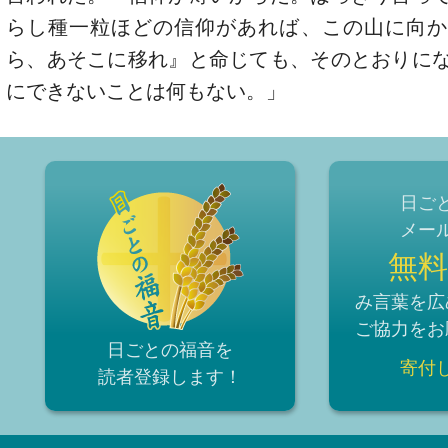
らし種一粒ほどの信仰があれば、この山に向か
ら、あそこに移れ』と命じても、そのとおりに
にできないことは何もない。」
日ご
メー
無料
み言葉を広
ご協力をお
日ごとの福音を
寄付
読者登録
します！