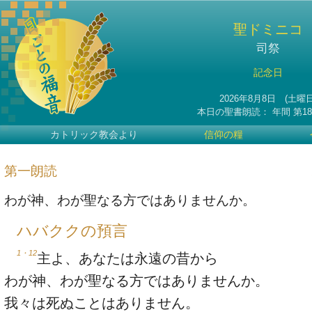
聖ドミニコ
司祭
記念日
2026年8月8日 (土曜日
本日の聖書朗読：
年間
第1
カトリック教会より
信仰の糧
第一朗読
わが神、わが聖なる方ではありませんか。
ハバククの預言
1・12
主よ、あなたは永遠の昔から
わが神、わが聖なる方ではありませんか。
我々は死ぬことはありません。