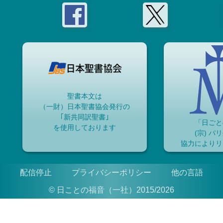
聖書本文は
（一財）日本聖書協会発行の
｢新共同訳聖書｣
「日ごと
を使用しております
(宗) パ
協力によりリ
配信停止
プライバシーポリシー
他の言語
© 日ことの福音（一社）2015/2026