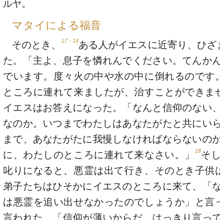
ルヤ。
マタイによる福音
17・14
そのとき、
ある人がイエスに近寄り、ひざ
た。「主よ、息子を憐れんでください。てんか
でいます。度々火の中や水の中に倒れるのです
ところに連れて来ましたが、治すことができま
イエスはお答えになった。「なんと信仰のない
なのか。いつまでわたしはあなたがたと共にい
まで、あなたがたに我慢しなければならないの
18
に、わたしのところに連れて来なさい。」
そ
叱りになると、悪霊は出て行き、そのとき子供
弟子たちはひそかにイエスのところに来て、「
は悪霊を追い出せなかったのでしょうか」と言
言われた。「信仰が薄いからだ。はっきり言っ