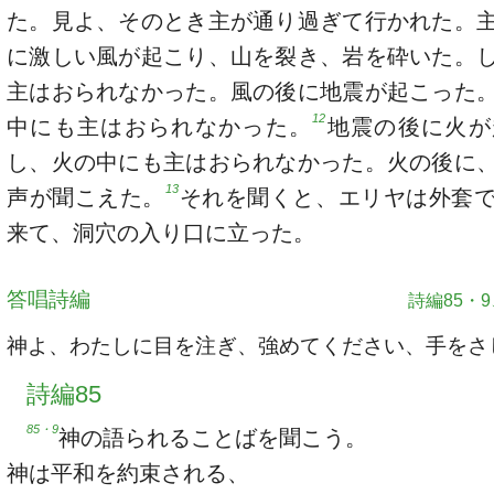
た。見よ、そのとき主が通り過ぎて行かれた。
に激しい風が起こり、山を裂き、岩を砕いた。
主はおられなかった。風の後に地震が起こった
12
中にも主はおられなかった。
地震の後に火が
し、火の中にも主はおられなかった。火の後に
13
声が聞こえた。
それを聞くと、エリヤは外套
来て、洞穴の入り口に立った。
答唱詩編
詩編85・9、
神よ、わたしに目を注ぎ、強めてください、手をさ
詩編85
85・9
神の語られることばを聞こう。
神は平和を約束される、