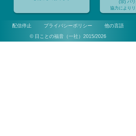
(宗) パ
協力によりリ
配信停止
プライバシーポリシー
他の言語
© 日ことの福音（一社）2015/2026