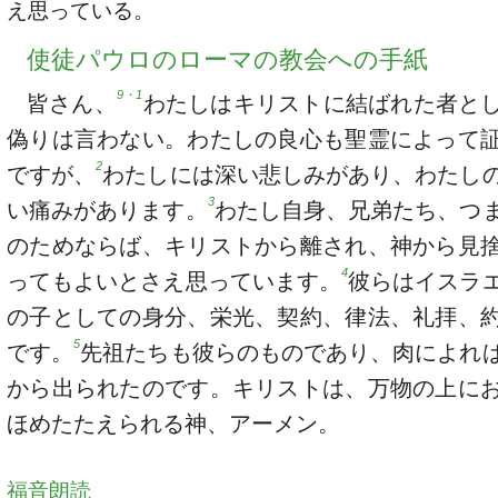
え思っている。
使徒パウロのローマの教会への手紙
9・1
皆さん、
わたしはキリストに結ばれた者と
偽りは言わない。わたしの良心も聖霊によって
2
ですが、
わたしには深い悲しみがあり、わたし
3
い痛みがあります。
わたし自身、兄弟たち、つ
のためならば、キリストから離され、神から見
4
ってもよいとさえ思っています。
彼らはイスラ
の子としての身分、栄光、契約、律法、礼拝、
5
です。
先祖たちも彼らのものであり、肉によれ
から出られたのです。キリストは、万物の上に
ほめたたえられる神、アーメン。
福音朗読