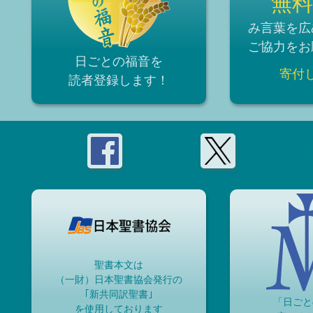
無料
み言葉を広
ご協力をお
日ごとの福音を
寄付
読者登録
します！
聖書本文は
（一財）日本聖書協会発行の
｢新共同訳聖書｣
「日ごと
を使用しております