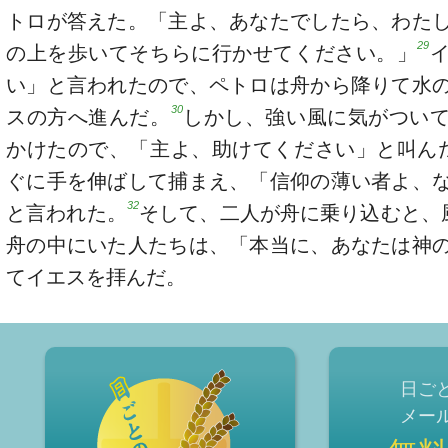
トロが答えた。「主よ、あなたでしたら、わた
29
の上を歩いてそちらに行かせてください。」
い」と言われたので、ペトロは舟から降りて水
30
スの方へ進んだ。
しかし、強い風に気がつい
かけたので、「主よ、助けてください」と叫ん
ぐに手を伸ばして捕まえ、「信仰の薄い者よ、
32
と言われた。
そして、二人が舟に乗り込むと、
舟の中にいた人たちは、「本当に、あなたは神
てイエスを拝んだ。
日ご
メー