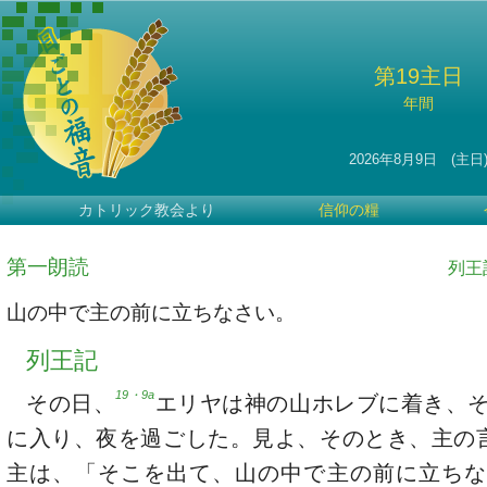
第19主日
年間
2026年8月9日 (主日
カトリック教会より
信仰の糧
第一朗読
列王記
山の中で主の前に立ちなさい。
列王記
19・9a
その日、
エリヤは神の山ホレブに着き、
に入り、夜を過ごした。見よ、そのとき、主の
主は、「そこを出て、山の中で主の前に立ちな