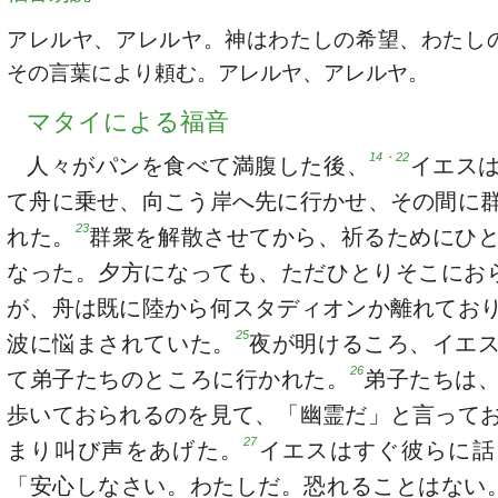
アレルヤ、アレルヤ。神はわたしの希望、わたし
その言葉により頼む。アレルヤ、アレルヤ。
マタイによる福音
14・22
人々がパンを食べて満腹した後、
イエス
て舟に乗せ、向こう岸へ先に行かせ、その間に
23
れた。
群衆を解散させてから、祈るためにひ
なった。夕方になっても、ただひとりそこにお
が、舟は既に陸から何スタディオンか離れてお
25
波に悩まされていた。
夜が明けるころ、イエ
26
て弟子たちのところに行かれた。
弟子たちは
歩いておられるのを見て、「幽霊だ」と言って
27
まり叫び声をあげた。
イエスはすぐ彼らに話
「安心しなさい。わたしだ。恐れることはない