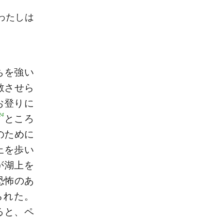
わたしは
ちを強い
散させら
お登りに
24
ところ
のために
上を歩い
が湖上を
恐怖のあ
られた。
ると、ペ