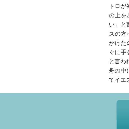
トロが
の上を
い」と
スの方
かけた
ぐに手
と言わ
舟の中
てイエ