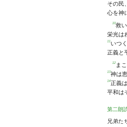
その民
心を神
10
救い
栄光は
11
いつ
正義と
12
まこ
13
神は
14
正義
平和は
第二朗
兄弟た