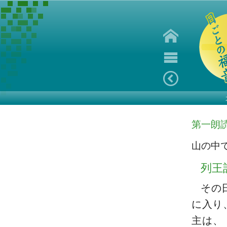
第一朗
山の中
列王
その
に入り
主は、