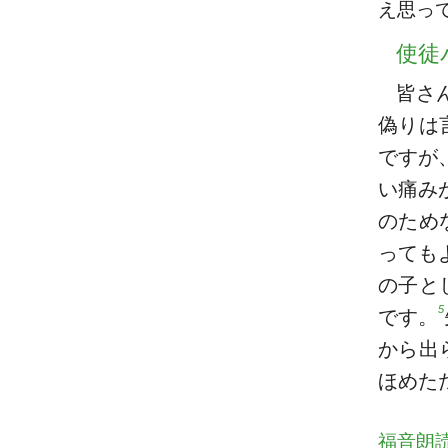
え思っ
使徒
皆さ
偽りは
ですが
い痛み
のため
っても
の子と
5
です。
から出
ほめた
福音朗