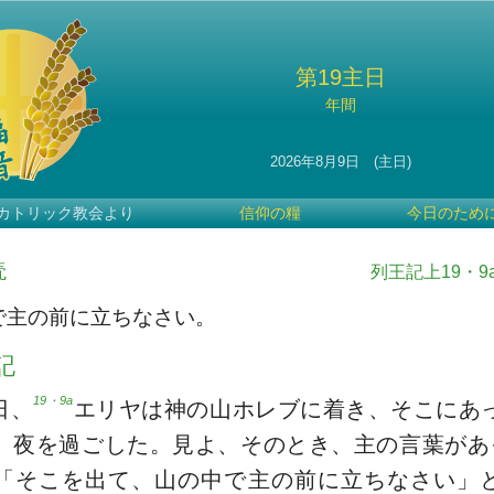
第19主日
年間
2026年8月9日 (主日)
カトリック教会より
信仰の糧
今日のため
読
列王記上19・9a
で主の前に立ちなさい。
記
19・9a
日、
エリヤは神の山ホレブに着き、そこにあ
、夜を過ごした。見よ、そのとき、主の言葉があ
「そこを出て、山の中で主の前に立ちなさい」