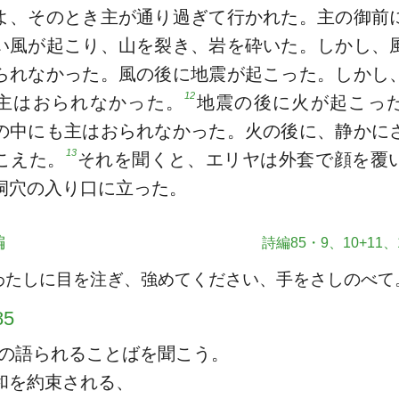
よ、そのとき主が通り過ぎて行かれた。主の御前
い風が起こり、山を裂き、岩を砕いた。しかし、
られなかった。風の後に地震が起こった。しかし
12
主はおられなかった。
地震の後に火が起こっ
の中にも主はおられなかった。火の後に、静かに
13
こえた。
それを聞くと、エリヤは外套で顔を覆
洞穴の入り口に立った。
編
詩編85・9、10+11、1
わたしに目を注ぎ、強めてください、手をさしのべて
5
の語られることばを聞こう。
和を約束される、