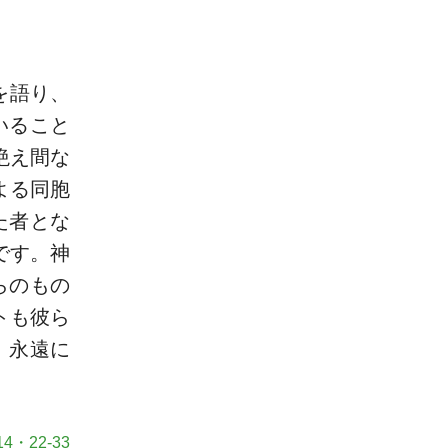
を語り、
いること
絶え間な
よる同胞
た者とな
です。神
らのもの
トも彼ら
、永遠に
4・22-33