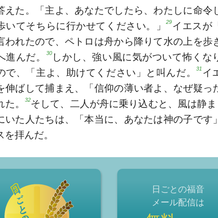
答えた。「主よ、あなたでしたら、わたしに命令
29
歩いてそちらに行かせてください。」
イエスが
言われたので、ペトロは舟から降りて水の上を歩
30
へ進んだ。
しかし、強い風に気がついて怖くな
31
ので、「主よ、助けてください」と叫んだ。
イ
を伸ばして捕まえ、「信仰の薄い者よ、なぜ疑っ
32
れた。
そして、二人が舟に乗り込むと、風は静ま
にいた人たちは、「本当に、あなたは神の子です
スを拝んだ。
日ごとの福音
メール配信は