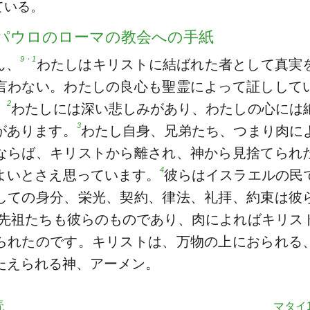
ている。
パウロのローマの教会への手紙
9・1
ん、
わたしはキリストに結ばれた者として真実
言わない。わたしの良心も聖霊によって証しして
2
、
わたしには深い悲しみがあり、わたしの心には
3
があります。
わたし自身、兄弟たち、つまり肉に
ならば、キリストから離され、神から見捨てられ
4
よいとさえ思っています。
彼らはイスラエルの民
しての身分、栄光、契約、律法、礼拝、約束は彼
先祖たちも彼らのものであり、肉によればキリス
られたのです。キリストは、万物の上におられる
たえられる神、アーメン。
読
マタイ1