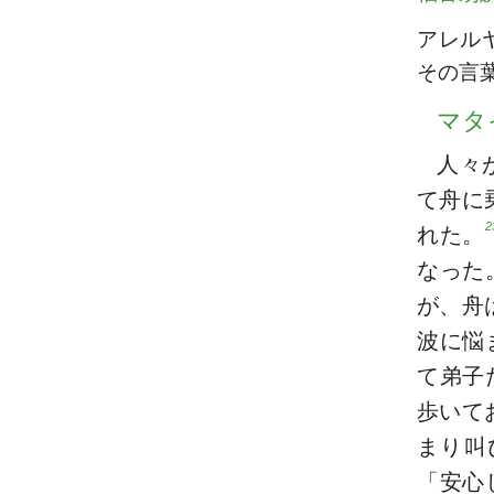
アレル
その言
マタ
人々
て舟に
2
れた。
なった
が、舟
波に悩
て弟子
歩いて
まり叫
「安心