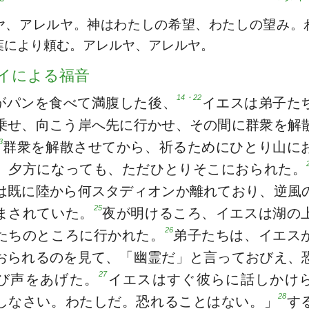
ヤ、アレルヤ。神はわたしの希望、わたしの望み。
葉により頼む。アレルヤ、アレルヤ。
イによる福音
14・22
がパンを食べて満腹した後、
イエスは弟子た
乗せ、向こう岸へ先に行かせ、その間に群衆を解
3
群衆を解散させてから、祈るためにひとり山に
。夕方になっても、ただひとりそこにおられた。
は既に陸から何スタディオンか離れており、逆風
25
まされていた。
夜が明けるころ、イエスは湖の
26
たちのところに行かれた。
弟子たちは、イエス
おられるのを見て、「幽霊だ」と言っておびえ、
27
び声をあげた。
イエスはすぐ彼らに話しかけ
28
しなさい。わたしだ。恐れることはない。」
す