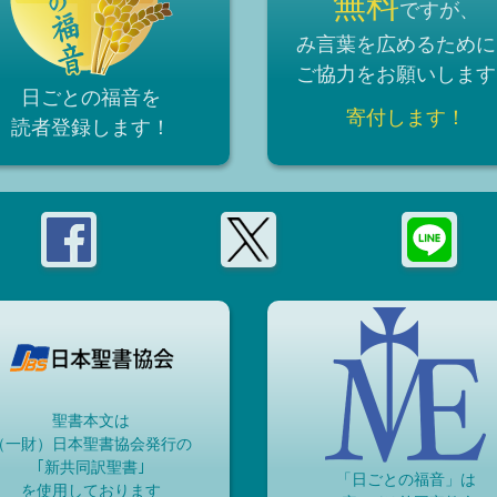
無料
ですが、
み言葉を広めるために
ご協力をお願いします
日ごとの福音を
寄付します！
読者登録
します！
聖書本文は
（一財）日本聖書協会発行の
｢新共同訳聖書｣
「日ごとの福音」は
を使用しております