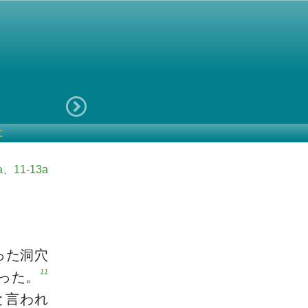
に
、11-13a
った洞穴
11
った。
と言われ