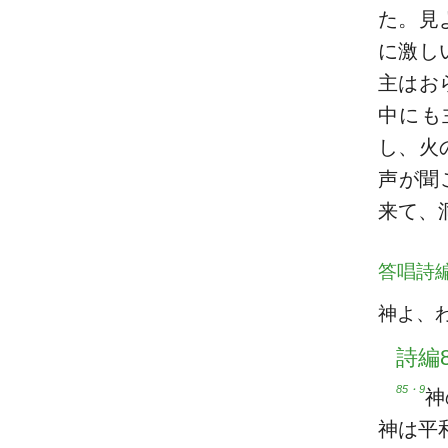
た。見
に激し
主はお
中にも
し、火
声が聞
来て、
答唱詩
神よ、
詩編8
85・9
神
神は平