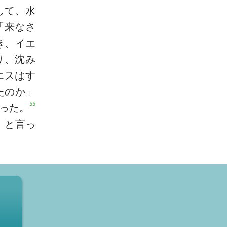
して、水
「来なさ
き、イエ
り、沈み
エスはす
たのか」
33
った。
」と言っ