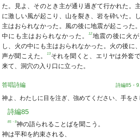
た。見よ、そのとき主が通り過ぎて行かれた。
に激しい風が起こり、山を裂き、岩を砕いた。
主はおられなかった。風の後に地震が起こった
12
中にも主はおられなかった。
地震の後に火が
し、火の中にも主はおられなかった。火の後に
13
声が聞こえた。
それを聞くと、エリヤは外套
来て、洞穴の入り口に立った。
答唱詩編
詩編85・9、
神よ、わたしに目を注ぎ、強めてください、手をさ
詩編85
85・9
神の語られることばを聞こう。
神は平和を約束される、