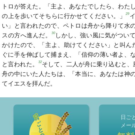
トロが答えた。「主よ、あなたでしたら、わた
29
の上を歩いてそちらに行かせてください。」
い」と言われたので、ペトロは舟から降りて水
30
スの方へ進んだ。
しかし、強い風に気がつい
かけたので、「主よ、助けてください」と叫ん
ぐに手を伸ばして捕まえ、「信仰の薄い者よ、
32
と言われた。
そして、二人が舟に乗り込むと、
舟の中にいた人たちは、「本当に、あなたは神
てイエスを拝んだ。
日ご
メー