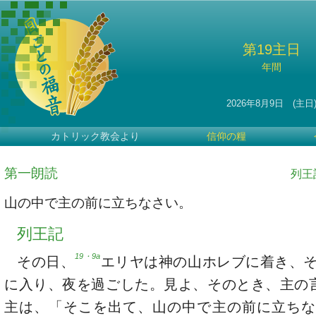
第19主日
年間
2026年8月9日 (主日
カトリック教会より
信仰の糧
第一朗読
列王記
山の中で主の前に立ちなさい。
列王記
19・9a
その日、
エリヤは神の山ホレブに着き、
に入り、夜を過ごした。見よ、そのとき、主の
主は、「そこを出て、山の中で主の前に立ちな