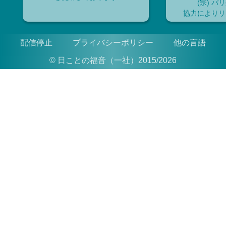
(宗) パ
協力によりリ
配信停止
プライバシーポリシー
他の言語
© 日ことの福音（一社）2015/2026