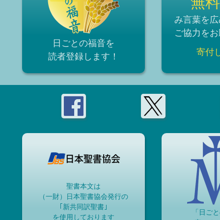
無料
み言葉を広
ご協力をお
日ごとの福音を
寄付
読者登録
します！
聖書本文は
（一財）日本聖書協会発行の
｢新共同訳聖書｣
「日ごと
を使用しております