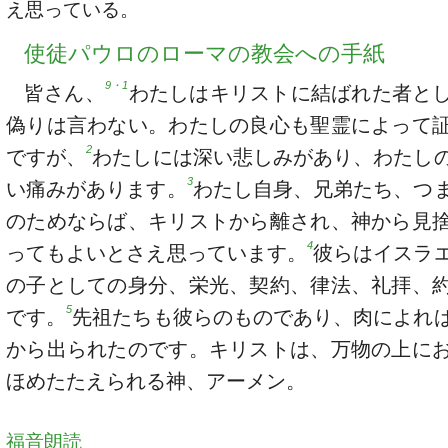
え思っている。
使徒パウロのローマの教会への手紙
9・1
皆さん、
わたしはキリストに結ばれた者と
偽りは言わない。わたしの良心も聖霊によって
2
ですが、
わたしには深い悲しみがあり、わたし
3
い痛みがあります。
わたし自身、兄弟たち、つ
のためならば、キリストから離され、神から見
4
ってもよいとさえ思っています。
彼らはイスラ
の子としての身分、栄光、契約、律法、礼拝、
5
です。
先祖たちも彼らのものであり、肉によれ
から出られたのです。キリストは、万物の上に
ほめたたえられる神、アーメン。
福音朗読