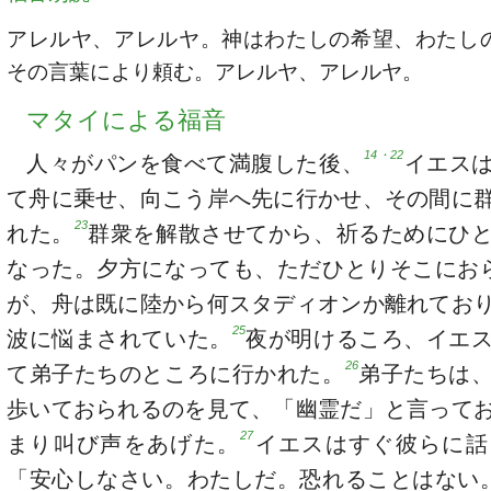
アレルヤ、アレルヤ。神はわたしの希望、わたし
その言葉により頼む。アレルヤ、アレルヤ。
マタイによる福音
14・22
人々がパンを食べて満腹した後、
イエス
て舟に乗せ、向こう岸へ先に行かせ、その間に
23
れた。
群衆を解散させてから、祈るためにひ
なった。夕方になっても、ただひとりそこにお
が、舟は既に陸から何スタディオンか離れてお
25
波に悩まされていた。
夜が明けるころ、イエ
26
て弟子たちのところに行かれた。
弟子たちは
歩いておられるのを見て、「幽霊だ」と言って
27
まり叫び声をあげた。
イエスはすぐ彼らに話
「安心しなさい。わたしだ。恐れることはない