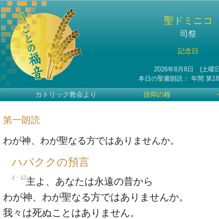
聖ドミニコ
司祭
記念日
2026年8月8日 (土曜日
本日の聖書朗読：
年間
第1
カトリック教会より
信仰の糧
第一朗読
わが神、わが聖なる方ではありませんか。
ハバククの預言
1・12
主よ、あなたは永遠の昔から
わが神、わが聖なる方ではありませんか。
我々は死ぬことはありません。