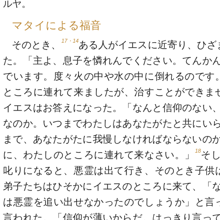
ルヤ。
マタイによる福音
17・14
そのとき、
ある人がイエスに近寄り、ひざ
た。「主よ、息子を憐れんでください。てんか
でいます。度々火の中や水の中に倒れるのです
ところに連れて来ましたが、治すことができま
イエスはお答えになった。「なんと信仰のない
なのか。いつまでわたしはあなたがたと共にい
まで、あなたがたに我慢しなければならないの
18
に、わたしのところに連れて来なさい。」
そ
叱りになると、悪霊は出て行き、そのとき子供
弟子たちはひそかにイエスのところに来て、「
は悪霊を追い出せなかったのでしょうか」と言
言われた。「信仰が薄いからだ。はっきり言っ