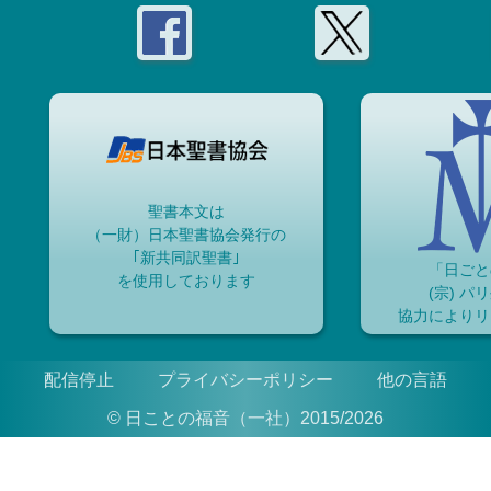
聖書本文は
（一財）日本聖書協会発行の
｢新共同訳聖書｣
「日ごと
を使用しております
(宗) パ
協力によりリ
配信停止
プライバシーポリシー
他の言語
© 日ことの福音（一社）2015/2026