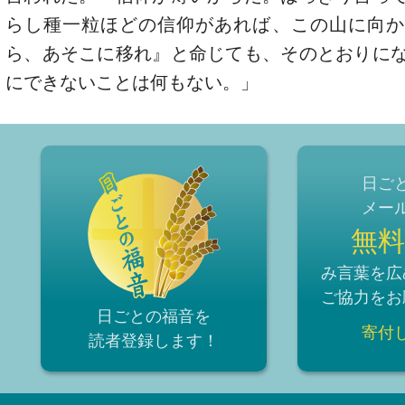
らし種一粒ほどの信仰があれば、この山に向か
ら、あそこに移れ』と命じても、そのとおりに
にできないことは何もない。」
日ご
メー
無料
み言葉を広
ご協力をお
日ごとの福音を
寄付
読者登録
します！