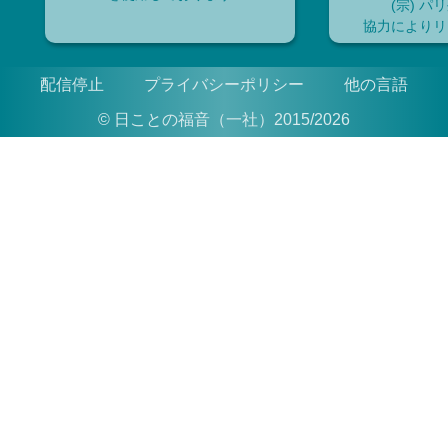
(宗) パ
協力によりリ
配信停止
プライバシーポリシー
他の言語
© 日ことの福音（一社）2015/2026