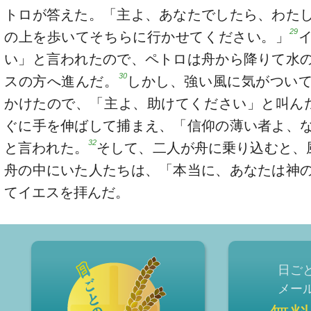
トロが答えた。「主よ、あなたでしたら、わた
29
の上を歩いてそちらに行かせてください。」
い」と言われたので、ペトロは舟から降りて水
30
スの方へ進んだ。
しかし、強い風に気がつい
かけたので、「主よ、助けてください」と叫ん
ぐに手を伸ばして捕まえ、「信仰の薄い者よ、
32
と言われた。
そして、二人が舟に乗り込むと、
舟の中にいた人たちは、「本当に、あなたは神
てイエスを拝んだ。
日ご
メー