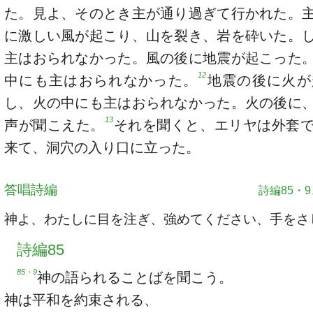
た。見よ、そのとき主が通り過ぎて行かれた。
に激しい風が起こり、山を裂き、岩を砕いた。
主はおられなかった。風の後に地震が起こった
12
中にも主はおられなかった。
地震の後に火が
し、火の中にも主はおられなかった。火の後に
13
声が聞こえた。
それを聞くと、エリヤは外套
来て、洞穴の入り口に立った。
答唱詩編
詩編85・9、
神よ、わたしに目を注ぎ、強めてください、手をさ
詩編85
85・9
神の語られることばを聞こう。
神は平和を約束される、