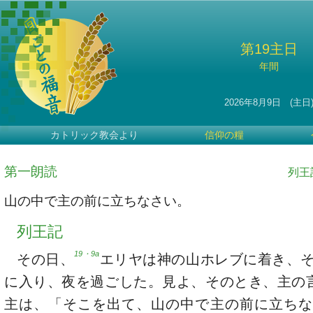
第19主日
年間
2026年8月9日 (主日
カトリック教会より
信仰の糧
第一朗読
列王記
山の中で主の前に立ちなさい。
列王記
19・9a
その日、
エリヤは神の山ホレブに着き、
に入り、夜を過ごした。見よ、そのとき、主の
主は、「そこを出て、山の中で主の前に立ちな