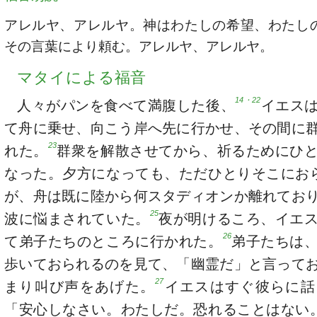
アレルヤ、アレルヤ。神はわたしの希望、わたし
その言葉により頼む。アレルヤ、アレルヤ。
マタイによる福音
14・22
人々がパンを食べて満腹した後、
イエス
て舟に乗せ、向こう岸へ先に行かせ、その間に
23
れた。
群衆を解散させてから、祈るためにひ
なった。夕方になっても、ただひとりそこにお
が、舟は既に陸から何スタディオンか離れてお
25
波に悩まされていた。
夜が明けるころ、イエ
26
て弟子たちのところに行かれた。
弟子たちは
歩いておられるのを見て、「幽霊だ」と言って
27
まり叫び声をあげた。
イエスはすぐ彼らに話
「安心しなさい。わたしだ。恐れることはない