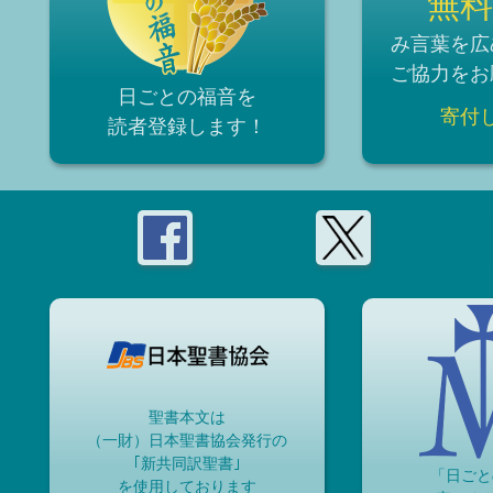
無料
み言葉を広
ご協力をお
日ごとの福音を
寄付
読者登録
します！
聖書本文は
（一財）日本聖書協会発行の
｢新共同訳聖書｣
「日ごと
を使用しております