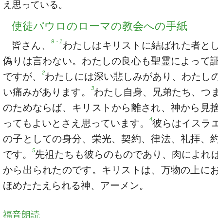
え思っている。
使徒パウロのローマの教会への手紙
9・1
皆さん、
わたしはキリストに結ばれた者と
偽りは言わない。わたしの良心も聖霊によって
2
ですが、
わたしには深い悲しみがあり、わたし
3
い痛みがあります。
わたし自身、兄弟たち、つ
のためならば、キリストから離され、神から見
4
ってもよいとさえ思っています。
彼らはイスラ
の子としての身分、栄光、契約、律法、礼拝、
5
です。
先祖たちも彼らのものであり、肉によれ
から出られたのです。キリストは、万物の上に
ほめたたえられる神、アーメン。
福音朗読